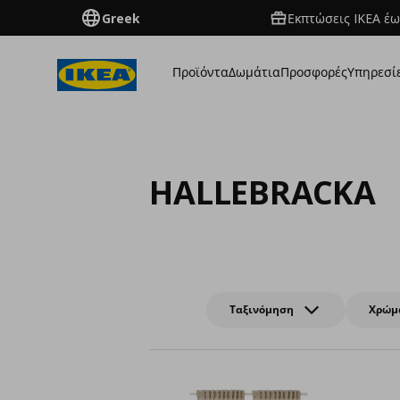
Greek
Εκπτώσεις IKEA έω
Προϊόντα
Δωμάτια
Προσφορές
Υπηρεσί
HALLEBRACKA
Ταξινόμηση
Χρώμ