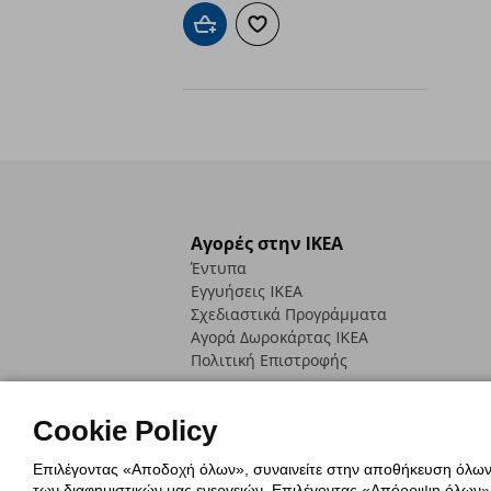
Προσθήκη στο καλάθι
Προσθήκη στα αγαπημένα
Αγορές στην IKEA
Έντυπα
Εγγυήσεις IKEA
Σχεδιαστικά Προγράμματα
Αγορά Δωρoκάρτας IKEA
Πολιτική Επιστροφής
Cookie Policy
Επιλέγοντας «Αποδοχή όλων», συναινείτε στην αποθήκευση όλων τ
των διαφημιστικών μας ενεργειών. Επιλέγοντας «Απόρριψη όλων», α