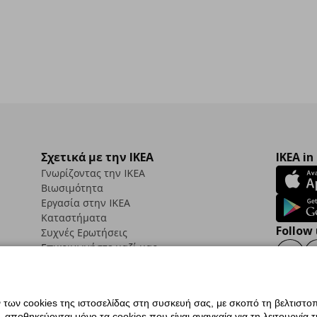
Σχετικά με την IKEA
IKEA in
Γνωρίζοντας την IKEA
Βιωσιμότητα
Εργασία στην IKEA
Καταστήματα
Follow 
Συχνές Ερωτήσεις
Επικοινωνήστε μαζί μας
Faceb
ων cookies της ιστοσελίδας στη συσκευή σας, με σκοπό τη βελτιστοπ
ποθηκεύονται μόνο τα cookies που είναι αναγκαία για τη λειτουργία της