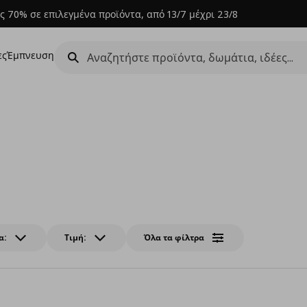
ς 70% σε επιλεγμένα προϊόντα, από 13/7 μέχρι 23/8
ες
Έμπνευση
α:
Τιμή:
Όλα τα φίλτρα