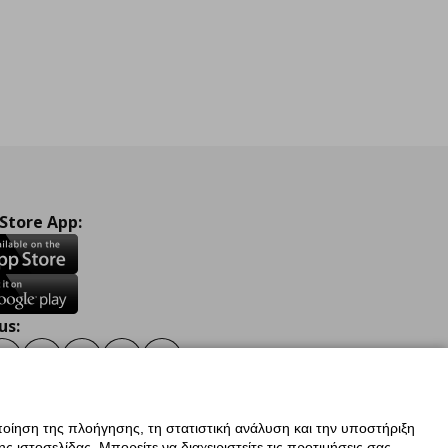
 Store App:
us:
ook
Instagram
TikTok
Youtube
Pinterest
Twitter
οίηση της πλοήγησης, τη στατιστική ανάλυση και την υποστήριξη
 ιστοσελίδας. Μπορείτε να διαχειριστείτε τις προτιμήσεις σας