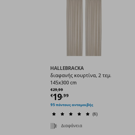
HALLEBRACKA
διαφανής κουρτίνα, 2 τεμ.
145x300 cm
Αρχική τιμή
€ 29,99
€
29
,
99
Τρέχουσα τιμή
€ 19,
19
€
,
99
95 πόντους ανταμοιβής
(6)
Διαφάνεια