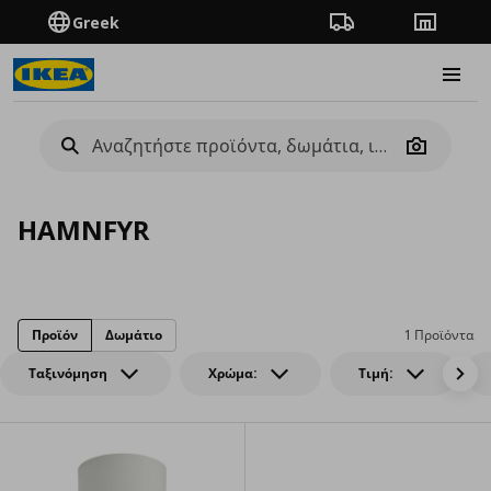
Greek
Πορεία παραγγελίας
Καταστή
Burge
Camera
HAMNFYR
Προϊόν
Δωμάτιο
1 Προϊόντα
Ταξινόμηση
Χρώμα:
Τιμή: