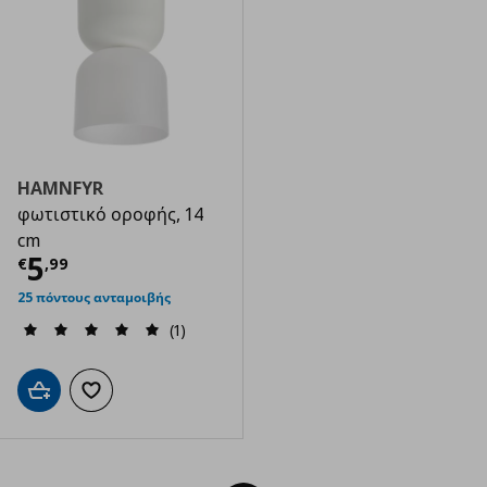
HAMNFYR
φωτιστικό οροφής, 14
cm
Τρέχουσα τιμή
€ 5,99
5
€
,
99
25 πόντους ανταμοιβής
(1)
Προσθήκη στο καλάθι
Προσθήκη στα αγαπημένα