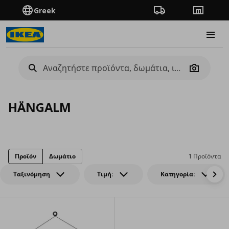
Greek
Πορεία παραγγελίας
Καταστή
Burge
Camera
HÄNGALM
Προϊόν
Δωμάτιο
1 Προϊόντα
Ταξινόμηση
Τιμή:
Κατηγορία: