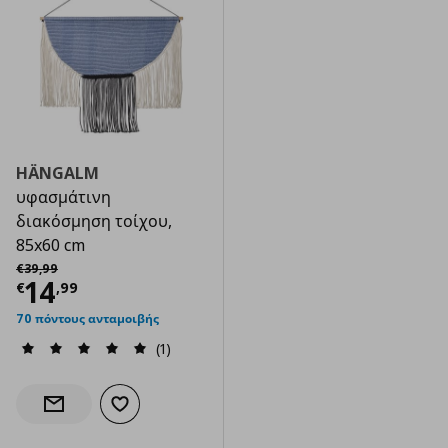
HÄNGALM
υφασμάτινη
διακόσμηση τοίχου,
85x60 cm
Αρχική τιμή
€ 39,99
€
39
,
99
Τρέχουσα τιμή
€ 14,99
14
€
,
99
70 πόντους ανταμοιβής
(1)
Προσθήκη στα αγαπημένα
Ενημέρωση διαθεσιμότητας