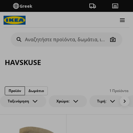
Greek
Πορεία παραγγελίας
Καταστή
Burge
Camera
HAVSKUSE
Προϊόν
Δωμάτιο
1 Προϊόντα
Ταξινόμηση
Χρώμα:
Τιμή: