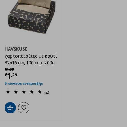
HAVSKUSE
χαρτοπετσέτες με κουτί
32x16 cm, 100 τεμ. 200g
Αρχική τιμή
€ 1,99
€
1
,
99
Τρέχουσα τιμή
€ 1,29
1
€
,
29
5 πόντους ανταμοιβής
(2)
Προσθήκη στο καλάθι
Προσθήκη στα αγαπημένα