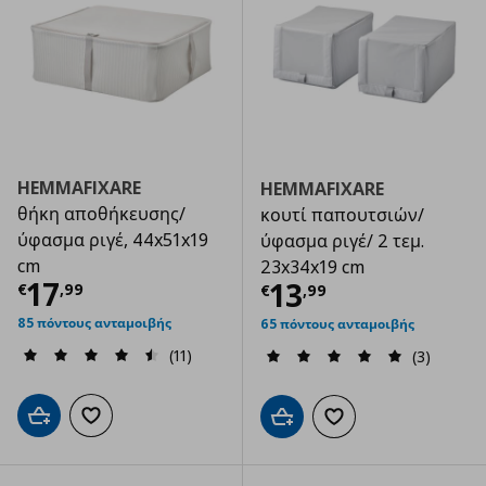
HEMMAFIXARE
HEMMAFIXARE
θήκη αποθήκευσης/
κουτί παπουτσιών/
ύφασμα ριγέ, 44x51x19
ύφασμα ριγέ/ 2 τεμ.
cm
23x34x19 cm
Τρέχουσα τιμή
€ 17,99
17
Τρέχουσα τιμ
13
€
,
99
€
,
99
85 πόντους ανταμοιβής
65 πόντους ανταμοιβής
(11)
(3)
Προσθήκη στο καλάθι
Προσθήκη στα αγαπημένα
Προσθήκη στο καλάθι
Προσθήκη στα αγαπημ