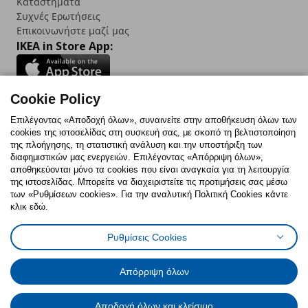
Καταστήματα
Συχνές Ερωτήσεις
Επικοινωνήστε μαζί μας
IKEA in Store App:
Cookie Policy
Follow us:
Επιλέγοντας «Αποδοχή όλων», συναινείτε στην αποθήκευση όλων των
cookies της ιστοσελίδας στη συσκευή σας, με σκοπό τη βελτιστοποίηση
Facebook
Instagram
TikTok
Youtube
Pinterest
Twitter
της πλοήγησης, τη στατιστική ανάλυση και την υποστήριξη των
διαφημιστικών μας ενεργειών. Επιλέγοντας «Απόρριψη όλων»,
αποθηκεύονται μόνο τα cookies που είναι αναγκαία για τη λειτουργία
της ιστοσελίδας. Μπορείτε να διαχειριστείτε τις προτιμήσεις σας μέσω
των «Ρυθμίσεων cookies». Για την αναλυτική Πολιτική Cookies κάντε
κλικ εδώ.
Πολιτική Cookies
Δήλωση ψηφιακής προσβασιμότητας
Ρυθμίσεις Cookies
Ρυθμίσεις cookies
Όροι Χρήσης
Γενική Πολιτική Προσωπικών Δεδομένων
Πολιτική Προσωπικών Δεδομένων για ΙΚΕΑ.gr
Απόρριψη όλων
Κώδικας Καταναλωτικής Δεοντολογίας
Αποδοχή όλων και κλείσιμο