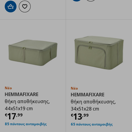
Προσθήκη στο καλάθι
Προσθήκη στα αγαπημένα
Νέο
Νέο
HEMMAFIXARE
HEMMAFIXARE
θήκη αποθήκευσης,
θήκη αποθήκευσης,
44x51x19 cm
34x51x28 cm
Τρέχουσα τιμή
€ 17,99
17
Τρέχουσα τιμ
13
€
,
99
€
,
99
85 πόντους ανταμοιβής
65 πόντους ανταμοιβής