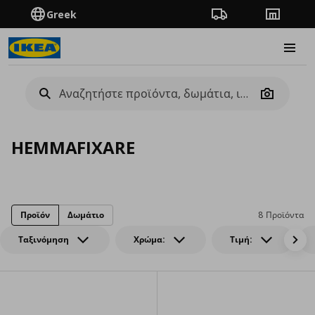
Greek
Πορεία παραγγελίας
Καταστή
Burge
Camera
HEMMAFIXARE
Προϊόν
Δωμάτιο
8 Προϊόντα
Ταξινόμηση
Χρώμα:
Τιμή: