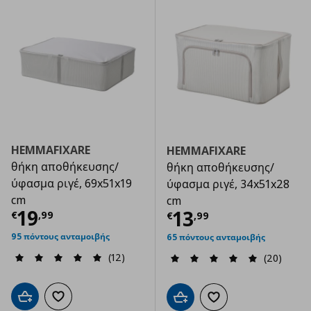
HEMMAFIXARE
HEMMAFIXARE
θήκη αποθήκευσης/
θήκη αποθήκευσης/
ύφασμα ριγέ, 69x51x19
ύφασμα ριγέ, 34x51x28
cm
cm
Τρέχουσα τιμή
€ 19,99
19
Τρέχουσα τιμ
13
€
,
99
€
,
99
95 πόντους ανταμοιβής
65 πόντους ανταμοιβής
(12)
(20)
Προσθήκη στο καλάθι
Προσθήκη στα αγαπημένα
Προσθήκη στο καλάθι
Προσθήκη στα αγαπημ