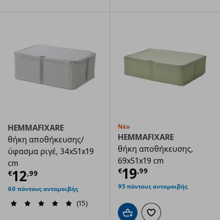
HEMMAFIXARE
Νέο
HEMMAFIXARE
θήκη αποθήκευσης/
θήκη αποθήκευσης,
ύφασμα ριγέ, 34x51x19
69x51x19 cm
cm
Τρέχουσα τιμ
19
Τρέχουσα τιμή
€ 12,99
€
,
99
12
€
,
99
95 πόντους ανταμοιβής
60 πόντους ανταμοιβής
(15)
Προσθήκη στο καλάθι
Προσθήκη στα αγαπημ