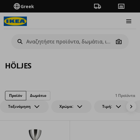
Greek
Πορεία παραγγελίας
Καταστή
Burge
Camera
HÖLJES
Προϊόν
Δωμάτιο
1 Προϊόντα
Ταξινόμηση
Χρώμα:
Τιμή: