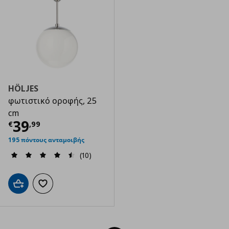
HÖLJES
φωτιστικό οροφής, 25
cm
Τρέχουσα τιμή
€ 39,99
39
€
,
99
195 πόντους ανταμοιβής
(10)
Προσθήκη στο καλάθι
Προσθήκη στα αγαπημένα