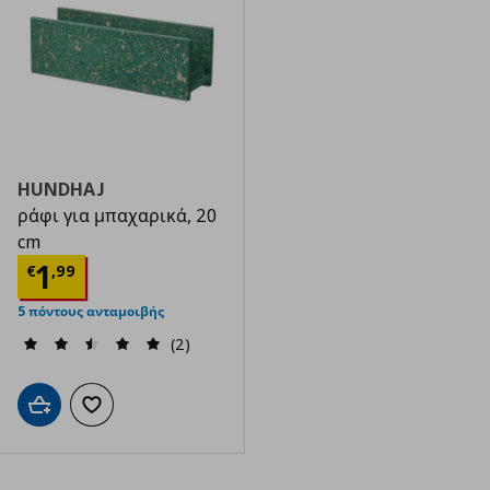
HUNDHAJ
ράφι για μπαχαρικά, 20
cm
Τρέχουσα τιμή
€ 1,99
1
€
,
99
5 πόντους ανταμοιβής
(2)
Προσθήκη στο καλάθι
Προσθήκη στα αγαπημένα