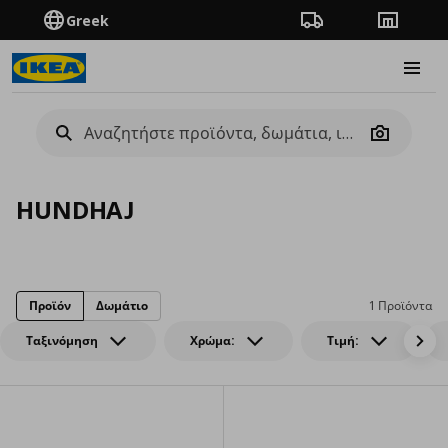
Greek
Πορεία παραγγελίας
Καταστή
Burge
Camera
HUNDHAJ
Προϊόν
Δωμάτιο
1 Προϊόντα
Ταξινόμηση
Χρώμα:
Τιμή: