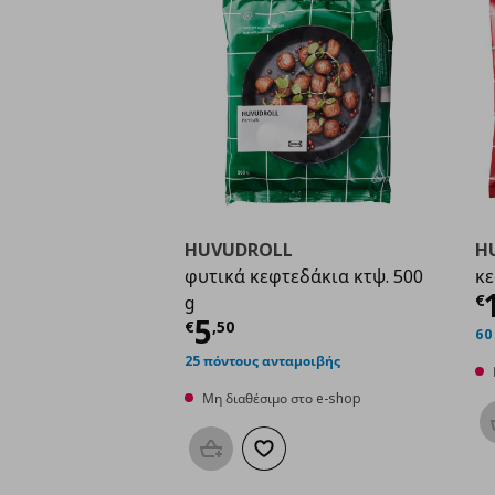
HUVUDROLL
H
φυτικά κεφτεδάκια κτψ. 500
κε
Τ
€
g
Τρέχουσα τιμή
€ 5,5
5
€
,
50
60
25 πόντους ανταμοιβής
Μη διαθέσιμο στο e-shop
Προσθήκη στο καλάθι
Προσθήκη στα αγαπημένα