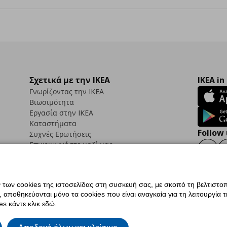
Σχετικά με την IKEA
IKEA in
Γνωρίζοντας την IKEA
Βιωσιμότητα
Εργασία στην IKEA
Καταστήματα
Follow 
Συχνές Ερωτήσεις
Επικοινωνήστε μαζί μας
Faceb
ων cookies της ιστοσελίδας στη συσκευή σας, με σκοπό τη βελτιστοπ
ποθηκεύονται μόνο τα cookies που είναι αναγκαία για τη λειτουργία της
ς προσβασιμότητας
Ρυθμίσεις cookies
Όροι Χρήσης
Γενική Πολιτική Προσωπικώ
s κάντε κλικ εδώ.
ια ΙΚΕΑ.gr
Κώδικας Καταναλωτικής Δεοντολογίας