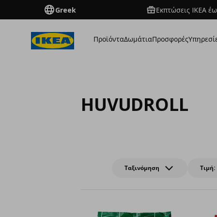
Greek
Εκπτώσεις IKEA έω
Προϊόντα
Δωμάτια
Προσφορές
Υπηρεσί
HUVUDROLL
Ταξινόμηση
Τιμή: