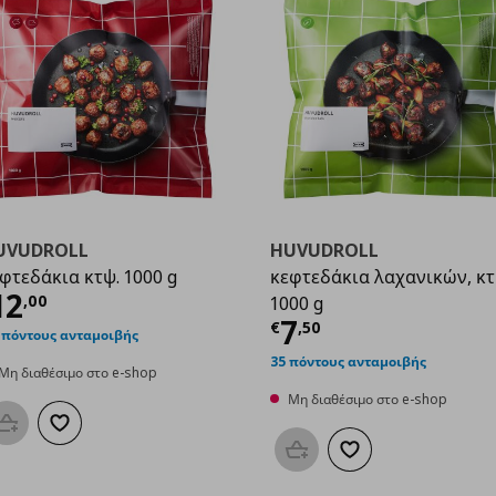
UVUDROLL
HUVUDROLL
φτεδάκια κτψ. 1000 g
κεφτεδάκια λαχανικών, κτ
ρέχουσα τιμή
€ 12,00
12
,
00
1000 g
0
Τρέχουσα τιμ
7
€
,
50
 πόντους ανταμοιβής
35 πόντους ανταμοιβής
Μη διαθέσιμο στο e-shop
Μη διαθέσιμο στο e-shop
Προσθήκη στο καλάθι
Προσθήκη στα αγαπημένα
Προσθήκη στο καλάθι
Προσθήκη στα αγαπη