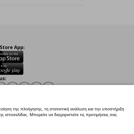
 Store App:
us:
ook
Instagram
TikTok
Youtube
Pinterest
Twitter
οίηση της πλοήγησης, τη στατιστική ανάλυση και την υποστήριξη
 ιστοσελίδας. Μπορείτε να διαχειριστείτε τις προτιμήσεις σας
ν Δεδομένων