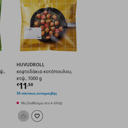
HUVUDROLL
ψ.,
κεφτεδάκια κοτόπουλου,
κτψ., 1000 g
ή
€ 7,50
Τρέχουσα τιμή
€ 11,50
11
€
,
50
55 πόντους ανταμοιβής
Μη διαθέσιμο στο e-shop
μένα
Προσθήκη στο καλάθι
Προσθήκη στα αγαπημένα