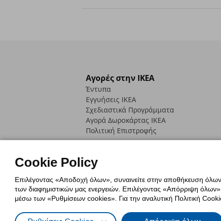
Αγορές στην IKEA
Έντυπα
Εγγυήσεις IKEA
Σχεδιαστικά Προγράμματα
Αγορά Δωρoκάρτας IKEA
Πολιτική Επιστροφής
Cookie Policy
Επιλέγοντας «Αποδοχή όλων», συναινείτε στην αποθήκευση όλων τ
των διαφημιστικών μας ενεργειών. Επιλέγοντας «Απόρριψη όλων», α
Πολιτική Cookies
Δήλωση ψηφιακή
μέσω των «Ρυθμίσεων cookies». Για την αναλυτική Πολιτική Cookie
Πολιτική Προσωπικών Δεδομένων γ