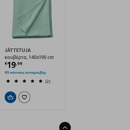
JÄTTETUJA
κουβέρτα, 140x190 cm
Τρέχουσα τιμή
€ 19,99
19
€
,
99
95 πόντους ανταμοιβής
(2)
Προσθήκη στο καλάθι
Προσθήκη στα αγαπημένα
Back To Top