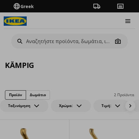
Greek
Πορεία παραγγελίας
Καταστή
Burge
Camera
KÄMPIG
Προϊόν
Δωμάτιο
2 Προϊόντα
Ταξινόμηση
Χρώμα:
Τιμή: