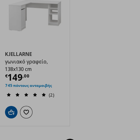
KJELLARNE
γωνιακό γραφείο,
138x130 cm
Τρέχουσα τιμή
€ 149,00
149
€
,
00
745 πόντους ανταμοιβής
(2)
Προσθήκη στο καλάθι
Προσθήκη στα αγαπημένα