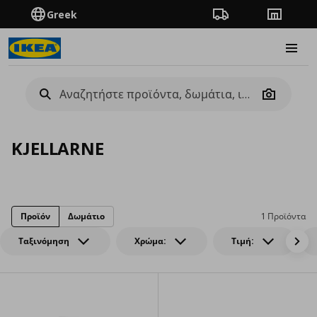
Greek
Πορεία παραγγελίας
Καταστή
Burge
Camera
KJELLARNE
Προϊόν
Δωμάτιο
1 Προϊόντα
Ταξινόμηση
Χρώμα:
Τιμή: