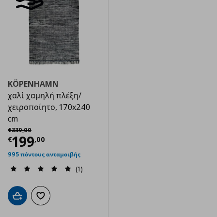
KÖPENHAMN
χαλί χαμηλή πλέξη/
χειροποίητο, 170x240
cm
Αρχική τιμή
€ 339,00
€
339
,
00
Τρέχουσα τιμή
€ 199,00
199
€
,
00
995 πόντους ανταμοιβής
(1)
Προσθήκη στο καλάθι
Προσθήκη στα αγαπημένα