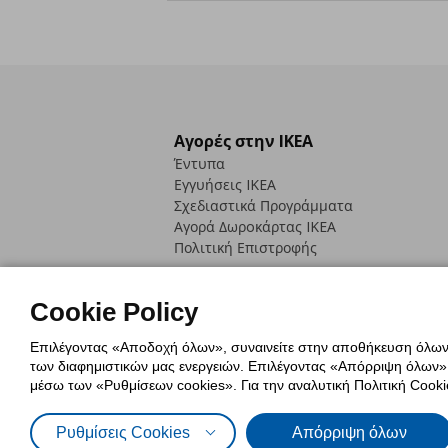
Αγορές στην IKEA
Έντυπα
Εγγυήσεις IKEA
Σχεδιαστικά Προγράμματα
Αγορά Δωρoκάρτας IKEA
Πολιτική Επιστροφής
Cookie Policy
Επιλέγοντας «Αποδοχή όλων», συναινείτε στην αποθήκευση όλων τ
των διαφημιστικών μας ενεργειών. Επιλέγοντας «Απόρριψη όλων», α
Πολιτική Cookies
Δήλωση ψηφιακή
μέσω των «Ρυθμίσεων cookies». Για την αναλυτική Πολιτική Cookie
Πολιτική Προσωπικών Δεδομένων γ
Ρυθμίσεις Cookies
Απόρριψη όλων