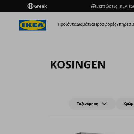
Greek
Εκπτώσεις IKEA έω
Προϊόντα
Δωμάτια
Προσφορές
Υπηρεσί
KOSINGEN
Ταξινόμηση
Χρώμ