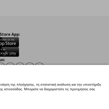
 Store App:
us:
ook
Instagram
TikTok
Youtube
Pinterest
Twitter
οίηση της πλοήγησης, τη στατιστική ανάλυση και την υποστήριξη
 ιστοσελίδας. Μπορείτε να διαχειριστείτε τις προτιμήσεις σας
ν Δεδομένων