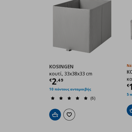
Νέ
KOSINGEN
K
κουτί, 33x38x33 cm
Τρέχουσα τιμή
€ 2,4
2
κο
€
,
49
Τ
€
10 πόντους ανταμοιβής
5 
(6)
Προσθήκη στο καλάθι
Προσθήκη στα αγαπημένα