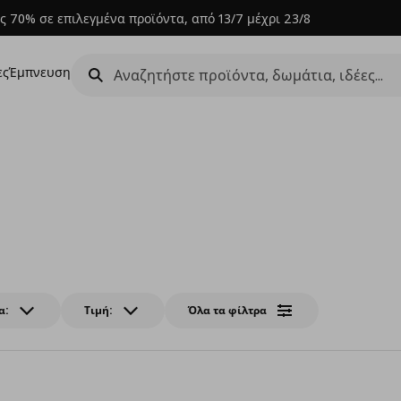
ς 70% σε επιλεγμένα προϊόντα, από 13/7 μέχρι 23/8
ες
Έμπνευση
α:
Τιμή:
Όλα τα φίλτρα