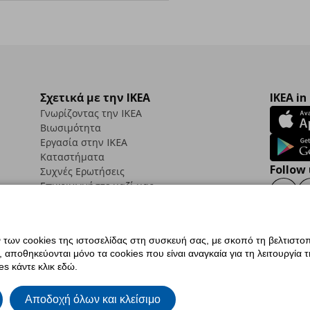
Σχετικά με την IKEA
IKEA in
Γνωρίζοντας την IKEA
Βιωσιμότητα
Εργασία στην IKEA
Καταστήματα
Follow 
Συχνές Ερωτήσεις
Επικοινωνήστε μαζί μας
Faceb
ων cookies της ιστοσελίδας στη συσκευή σας, με σκοπό τη βελτιστοπ
ποθηκεύονται μόνο τα cookies που είναι αναγκαία για τη λειτουργία της
ς προσβασιμότητας
Ρυθμίσεις cookies
Όροι Χρήσης
Γενική Πολιτική Προσωπικώ
s κάντε κλικ εδώ.
ια ΙΚΕΑ.gr
Κώδικας Καταναλωτικής Δεοντολογίας
Αποδοχή όλων και κλείσιμο