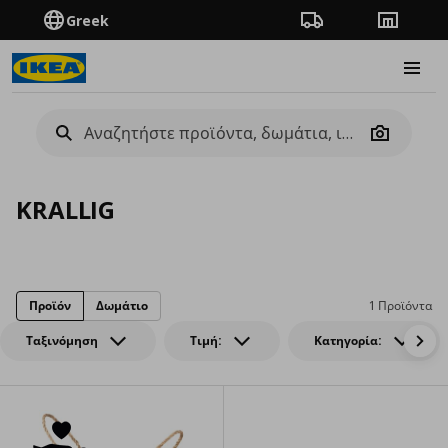
Greek
Πορεία παραγγελίας
Καταστή
Burge
Camera
KRALLIG
Προϊόν
Δωμάτιο
1 Προϊόντα
Ταξινόμηση
Τιμή:
Κατηγορία: