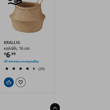
KRALLIG
καλάθι, 16 cm
Τρέχουσα τιμή
€ 6,99
6
€
,
99
30 πόντους ανταμοιβής
(20)
Προσθήκη στο καλάθι
Προσθήκη στα αγαπημένα
Back To Top