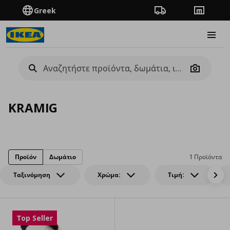
Greek
Πορεία παραγγελίας
Καταστή
Burge
Camera
KRAMIG
Προϊόν
Δωμάτιο
1 Προϊόντα
Ταξινόμηση
Χρώμα:
Τιμή:
Top Seller