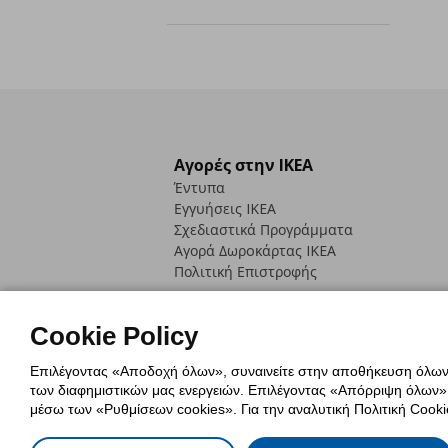
Αγορές στην IKEA
Έντυπα
Εγγυήσεις IKEA
Σχεδιαστικά Προγράμματα
Αγορά Δωρoκάρτας IKEA
Πολιτική Επιστροφής
Cookie Policy
Επιλέγοντας «Αποδοχή όλων», συναινείτε στην αποθήκευση όλων τ
των διαφημιστικών μας ενεργειών. Επιλέγοντας «Απόρριψη όλων», α
Πολιτική Cookies
Δήλωση ψηφιακή
μέσω των «Ρυθμίσεων cookies». Για την αναλυτική Πολιτική Cookie
Πολιτική Προσωπικών Δεδομένων γ