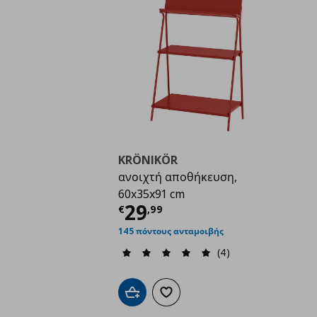
KRÖNIKÖR
ανοιχτή αποθήκευση,
60x35x91 cm
Τρέχουσα τιμή
€ 29,
29
€
,
99
145 πόντους ανταμοιβής
(4)
Προσθήκη στο καλάθι
Προσθήκη στα αγαπημένα