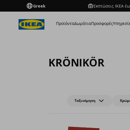
Greek
Εκπτώσεις IKEA έω
Προϊόντα
Δωμάτια
Προσφορές
Υπηρεσί
KRÖNIKÖR
Ταξινόμηση
Χρώμ