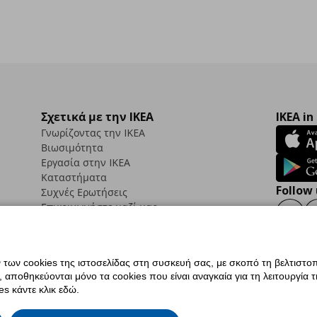
Σχετικά με την IKEA
IKEA in
Γνωρίζοντας την IKEA
Βιωσιμότητα
Εργασία στην IKEA
Καταστήματα
Follow 
Συχνές Ερωτήσεις
Επικοινωνήστε μαζί μας
Faceb
ων cookies της ιστοσελίδας στη συσκευή σας, με σκοπό τη βελτιστοπ
ποθηκεύονται μόνο τα cookies που είναι αναγκαία για τη λειτουργία της
ς προσβασιμότητας
Ρυθμίσεις cookies
Όροι Χρήσης
Γενική Πολιτική Προσωπικώ
s κάντε κλικ εδώ.
ια ΙΚΕΑ.gr
Κώδικας Καταναλωτικής Δεοντολογίας