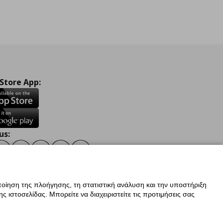
 Store App:
us:
ook
Instagram
TikTok
Youtube
Pinterest
Twitter
οίηση της πλοήγησης, τη στατιστική ανάλυση και την υποστήριξη
 ιστοσελίδας. Μπορείτε να διαχειριστείτε τις προτιμήσεις σας
ν Δεδομένων