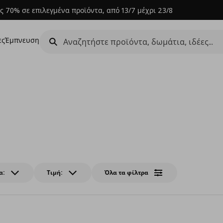
ς 70% σε επιλεγμένα προϊόντα, από 13/7 μέχρι 23/8
ες
Έμπνευση
α:
Τιμή:
Όλα τα φίλτρα