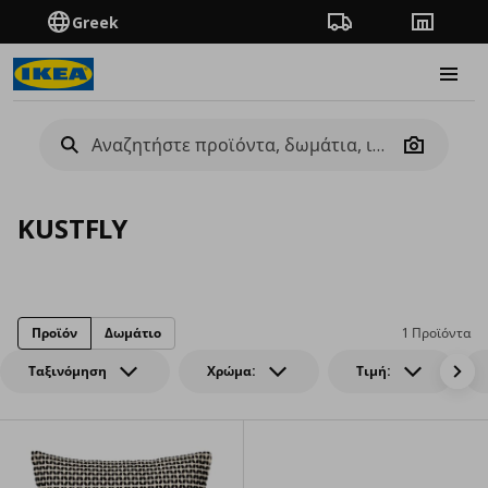
Greek
Πορεία παραγγελίας
Καταστή
Burge
Camera
KUSTFLY
Προϊόν
Δωμάτιο
1 Προϊόντα
Ταξινόμηση
Χρώμα:
Τιμή: