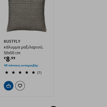
KUSTFLY
κάλυμμα μαξιλαριού,
50x50 cm
Τρέχουσα τιμή
€ 8,99
8
€
,
99
40 πόντους ανταμοιβής
(7)
Προσθήκη στο καλάθι
Προσθήκη στα αγαπημένα