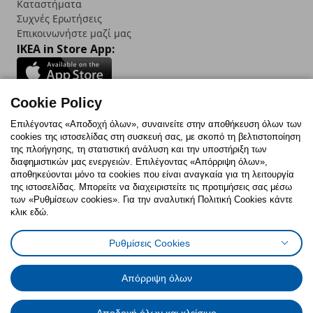
Καταστήματα
Συχνές Ερωτήσεις
Επικοινωνήστε μαζί μας
IKEA in Store App:
Cookie Policy
Follow us:
Επιλέγοντας «Αποδοχή όλων», συναινείτε στην αποθήκευση όλων των
cookies της ιστοσελίδας στη συσκευή σας, με σκοπό τη βελτιστοποίηση
Facebook
Instagram
TikTok
Youtube
Pinterest
Twitter
της πλοήγησης, τη στατιστική ανάλυση και την υποστήριξη των
διαφημιστικών μας ενεργειών. Επιλέγοντας «Απόρριψη όλων»,
αποθηκεύονται μόνο τα cookies που είναι αναγκαία για τη λειτουργία
της ιστοσελίδας. Μπορείτε να διαχειριστείτε τις προτιμήσεις σας μέσω
των «Ρυθμίσεων cookies». Για την αναλυτική Πολιτική Cookies κάντε
κλικ εδώ.
Πολιτική Cookies
Δήλωση ψηφιακής προσβασιμότητας
Ρυθμίσεις Cookies
Ρυθμίσεις cookies
Όροι Χρήσης
Γενική Πολιτική Προσωπικών Δεδομένων
Πολιτική Προσωπικών Δεδομένων για ΙΚΕΑ.gr
Απόρριψη όλων
Κώδικας Καταναλωτικής Δεοντολογίας