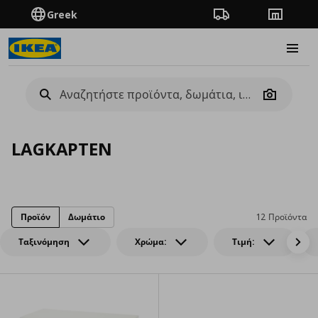
Greek
Πορεία παραγγελίας
Καταστή
Burge
Camera
LAGKAPTEN
Προϊόν
Δωμάτιο
12 Προϊόντα
Ταξινόμηση
Χρώμα:
Τιμή: