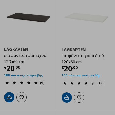
LAGKAPTEN
LAGKAPTEN
επιφάνεια τραπεζιού,
επιφάνεια τραπεζιού,
120x60 cm
120x60 cm
Τρέχουσα τιμή
€ 20,00
20
Τρέχουσα τιμ
20
€
,
00
€
,
00
100 πόντους ανταμοιβής
100 πόντους ανταμοιβής
(5)
(17)
Προσθήκη στο καλάθι
Προσθήκη στα αγαπημένα
Προσθήκη στο καλάθι
Προσθήκη στα αγαπημ