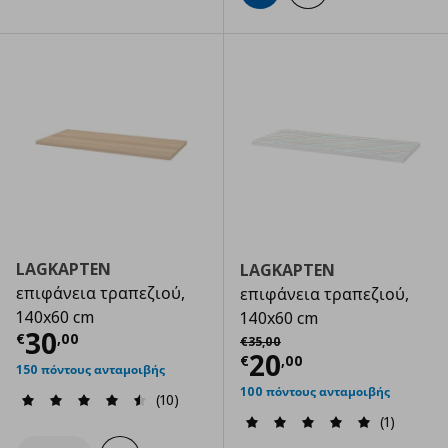
LAGKAPTEN
LAGKAPTEN
επιφάνεια τραπεζιού,
επιφάνεια τραπεζιού,
140x60 cm
140x60 cm
Τρέχουσα τιμή
€ 30,00
30
Αρχική τιμή
€ 35,00
€
,
00
€
35
,
00
Τρέχουσα τιμ
20
€
,
00
150 πόντους ανταμοιβής
100 πόντους ανταμοιβής
(10)
(1)