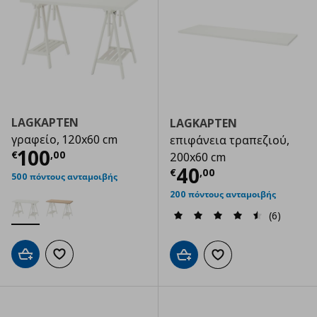
LAGKAPTEN
LAGKAPTEN
γραφείο, 120x60 cm
επιφάνεια τραπεζιού,
Τρέχουσα τιμή
€ 100,00
100
€
,
00
200x60 cm
Τρέχουσα τιμ
40
€
,
00
500 πόντους ανταμοιβής
200 πόντους ανταμοιβής
(6)
Προσθήκη στο καλάθι
Προσθήκη στα αγαπημένα
Προσθήκη στο καλάθι
Προσθήκη στα αγαπημ