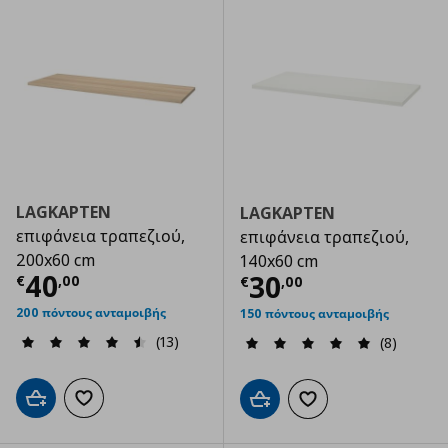
LAGKAPTEN
LAGKAPTEN
επιφάνεια τραπεζιού,
επιφάνεια τραπεζιού,
200x60 cm
140x60 cm
Τρέχουσα τιμή
€ 40,00
40
Τρέχουσα τιμ
30
€
,
00
€
,
00
200 πόντους ανταμοιβής
150 πόντους ανταμοιβής
(13)
(8)
Προσθήκη στο καλάθι
Προσθήκη στα αγαπημένα
Προσθήκη στο καλάθι
Προσθήκη στα αγαπημ