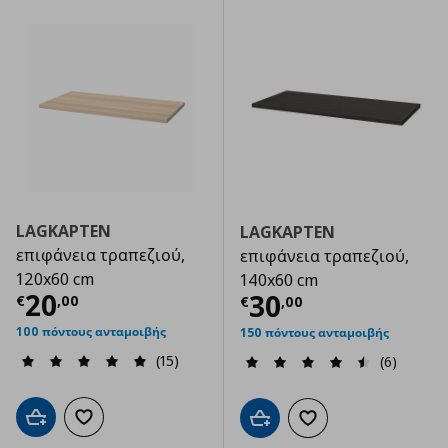
LAGKAPTEN
LAGKAPTEN
επιφάνεια τραπεζιού,
επιφάνεια τραπεζιού,
120x60 cm
140x60 cm
Τρέχουσα τιμή
€ 20,00
20
Τρέχουσα τιμ
30
€
,
00
€
,
00
100 πόντους ανταμοιβής
150 πόντους ανταμοιβής
(15)
(6)
Προσθήκη στο καλάθι
Προσθήκη στα αγαπημένα
Προσθήκη στο καλάθι
Προσθήκη στα αγαπημ