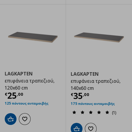
LAGKAPTEN
LAGKAPTEN
επιφάνεια τραπεζιού,
επιφάνεια τραπεζιού,
120x60 cm
140x60 cm
Τρέχουσα τιμή
€ 25,00
25
Τρέχουσα τιμ
35
€
,
00
€
,
00
125 πόντους ανταμοιβής
175 πόντους ανταμοιβής
(1)
Προσθήκη στο καλάθι
Προσθήκη στα αγαπημένα
Προσθήκη στο καλάθι
Προσθήκη στα αγαπημ