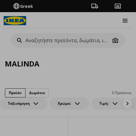
Greek
Πορεία παραγγελίας
Καταστή
Burge
Camera
MALINDA
Προϊόν
Δωμάτιο
3 Προϊόντα
Ταξινόμηση
Χρώμα:
Τιμή: