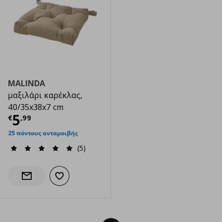
MALINDA
μαξιλάρι καρέκλας,
40/35x38x7 cm
Τρέχουσα τιμή
€ 5,99
5
€
,
99
25 πόντους ανταμοιβής
(5)
Προσθήκη στα αγαπημένα
Ενημέρωση διαθεσιμότητας