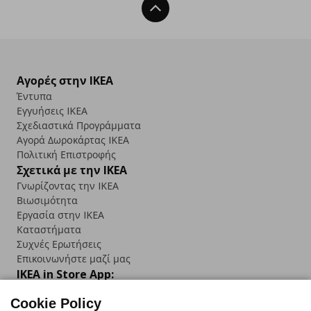
Back To Top
Αγορές στην IKEA
Έντυπα
Εγγυήσεις IKEA
Σχεδιαστικά Προγράμματα
Αγορά Δωρoκάρτας IKEA
Πολιτική Επιστροφής
Σχετικά με την IKEA
Γνωρίζοντας την IKEA
Βιωσιμότητα
Εργασία στην IKEA
Καταστήματα
Συχνές Ερωτήσεις
Επικοινωνήστε μαζί μας
IKEA in Store App:
Cookie Policy