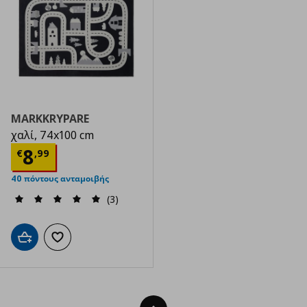
MARKKRYPARE
χαλί, 74x100 cm
Τρέχουσα τιμή
€ 8,99
8
€
,
99
40 πόντους ανταμοιβής
(3)
Προσθήκη στο καλάθι
Προσθήκη στα αγαπημένα