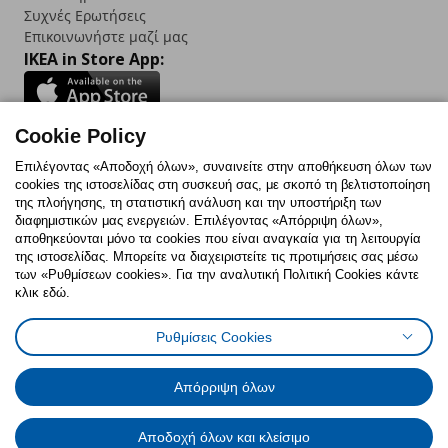
Συχνές Ερωτήσεις
Επικοινωνήστε μαζί μας
IKEA in Store App:
Cookie Policy
Follow us:
Επιλέγοντας «Αποδοχή όλων», συναινείτε στην αποθήκευση όλων των
cookies της ιστοσελίδας στη συσκευή σας, με σκοπό τη βελτιστοποίηση
Facebook
Instagram
TikTok
Youtube
Pinterest
Twitter
της πλοήγησης, τη στατιστική ανάλυση και την υποστήριξη των
διαφημιστικών μας ενεργειών. Επιλέγοντας «Απόρριψη όλων»,
αποθηκεύονται μόνο τα cookies που είναι αναγκαία για τη λειτουργία
της ιστοσελίδας. Μπορείτε να διαχειριστείτε τις προτιμήσεις σας μέσω
των «Ρυθμίσεων cookies». Για την αναλυτική Πολιτική Cookies κάντε
κλικ εδώ.
Πολιτική Cookies
Δήλωση ψηφιακής προσβασιμότητας
Ρυθμίσεις Cookies
Ρυθμίσεις cookies
Όροι Χρήσης
Γενική Πολιτική Προσωπικών Δεδομένων
Πολιτική Προσωπικών Δεδομένων για ΙΚΕΑ.gr
Απόρριψη όλων
Κώδικας Καταναλωτικής Δεοντολογίας
Αποδοχή όλων και κλείσιμο