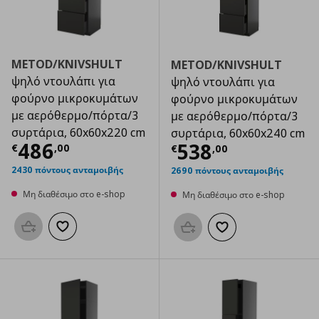
METOD/KNIVSHULT
METOD/KNIVSHULT
ψηλό ντουλάπι για
ψηλό ντουλάπι για
φούρνο μικρoκυμάτων
φούρνο μικρoκυμάτων
με αερόθερμο/πόρτα/3
με αερόθερμο/πόρτα/3
συρτάρια, 60x60x220 cm
συρτάρια, 60x60x240 cm
Τρέχουσα τιμή
€ 486,00
486
Τρέχουσα τιμ
538
€
,
00
€
,
00
2430 πόντους ανταμοιβής
2690 πόντους ανταμοιβής
Μη διαθέσιμο στο e-shop
Μη διαθέσιμο στο e-shop
Προσθήκη στο καλάθι
Προσθήκη στα αγαπημένα
Προσθήκη στο καλάθι
Προσθήκη στα αγαπημ