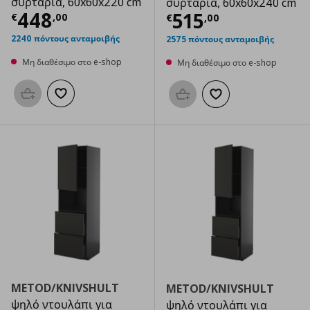
συρτάρια, 60x60x220 cm
συρτάρια, 60x60x240 cm
Τρέχουσα τιμή
€ 448,00
448
Τρέχουσα τιμ
515
€
,
00
€
,
00
2240 πόντους ανταμοιβής
2575 πόντους ανταμοιβής
Μη διαθέσιμο στο e-shop
Μη διαθέσιμο στο e-shop
Προσθήκη στο καλάθι
Προσθήκη στα αγαπημένα
Προσθήκη στο καλάθι
Προσθήκη στα αγαπημ
METOD/KNIVSHULT
METOD/KNIVSHULT
ψηλό ντουλάπι για
ψηλό ντουλάπι για