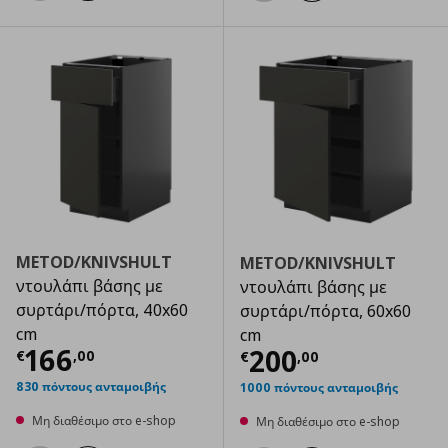
METOD/KNIVSHULT
METOD/KNIVSHULT
ντουλάπι βάσης με
ντουλάπι βάσης με
συρτάρι/πόρτα, 40x60
συρτάρι/πόρτα, 60x60
cm
cm
Τρέχουσα τιμή
€ 166,00
166
Τρέχουσα τιμ
200
€
,
00
€
,
00
830 πόντους ανταμοιβής
1000 πόντους ανταμοιβής
Μη διαθέσιμο στο e-shop
Μη διαθέσιμο στο e-shop