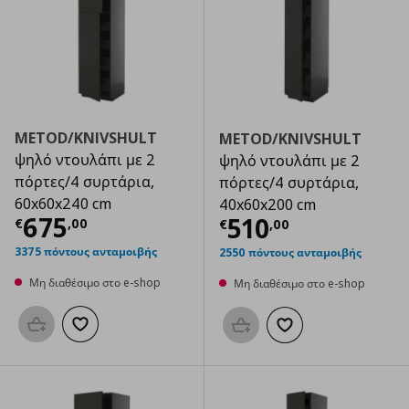
METOD/KNIVSHULT
METOD/KNIVSHULT
ψηλό ντουλάπι με 2
ψηλό ντουλάπι με 2
πόρτες/4 συρτάρια,
πόρτες/4 συρτάρια,
60x60x240 cm
40x60x200 cm
Τρέχουσα τιμή
€ 675,00
675
Τρέχουσα τιμ
510
€
,
00
€
,
00
3375 πόντους ανταμοιβής
2550 πόντους ανταμοιβής
Μη διαθέσιμο στο e-shop
Μη διαθέσιμο στο e-shop
Προσθήκη στο καλάθι
Προσθήκη στα αγαπημένα
Προσθήκη στο καλάθι
Προσθήκη στα αγαπημ