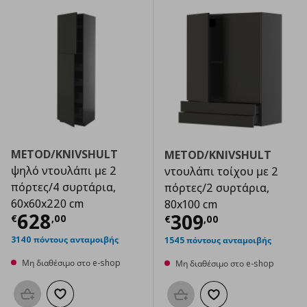
METOD/KNIVSHULT
METOD/KNIVSHULT
ψηλό ντουλάπι με 2
ντουλάπι τοίχου με 2
πόρτες/4 συρτάρια,
πόρτες/2 συρτάρια,
60x60x220 cm
80x100 cm
Τρέχουσα τιμή
€ 628,00
628
Τρέχουσα τιμ
309
€
,
00
€
,
00
3140 πόντους ανταμοιβής
1545 πόντους ανταμοιβής
Μη διαθέσιμο στο e-shop
Μη διαθέσιμο στο e-shop
Προσθήκη στο καλάθι
Προσθήκη στα αγαπημένα
Προσθήκη στο καλάθι
Προσθήκη στα αγαπημ