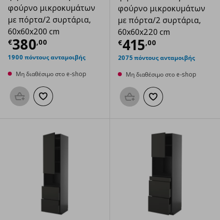
φούρνο μικρoκυμάτων
φούρνο μικρoκυμάτων
με πόρτα/2 συρτάρια,
με πόρτα/2 συρτάρια,
60x60x200 cm
60x60x220 cm
Τρέχουσα τιμή
€ 380,00
380
Τρέχουσα τιμ
415
€
,
00
€
,
00
1900 πόντους ανταμοιβής
2075 πόντους ανταμοιβής
Μη διαθέσιμο στο e-shop
Μη διαθέσιμο στο e-shop
Προσθήκη στο καλάθι
Προσθήκη στα αγαπημένα
Προσθήκη στο καλάθι
Προσθήκη στα αγαπημ