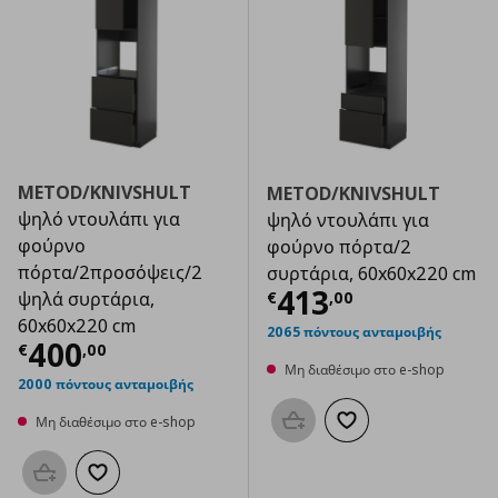
METOD/KNIVSHULT
METOD/KNIVSHULT
ψηλό ντουλάπι για
ψηλό ντουλάπι για
φούρνο
φούρνο πόρτα/2
πόρτα/2προσόψεις/2
συρτάρια, 60x60x220 cm
Τρέχουσα τιμ
413
€
,
00
ψηλά συρτάρια,
60x60x220 cm
2065 πόντους ανταμοιβής
Τρέχουσα τιμή
€ 400,00
400
€
,
00
Μη διαθέσιμο στο e-shop
2000 πόντους ανταμοιβής
Μη διαθέσιμο στο e-shop
Προσθήκη στο καλάθι
Προσθήκη στα αγαπημ
Προσθήκη στο καλάθι
Προσθήκη στα αγαπημένα