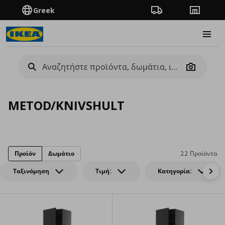
Greek
Πορεία παραγγελίας
Καταστή
Burge
Camera
METOD/KNIVSHULT
Προϊόν
Δωμάτιο
22 Προϊόντα
Ταξινόμηση
Τιμή:
Κατηγορία: