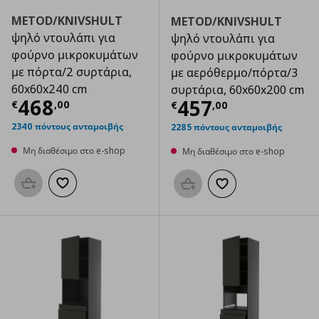
METOD/KNIVSHULT
METOD/KNIVSHULT
ψηλό ντουλάπι για
ψηλό ντουλάπι για
φούρνο μικρoκυμάτων
φούρνο μικρoκυμάτων
με πόρτα/2 συρτάρια,
με αερόθερμο/πόρτα/3
60x60x240 cm
συρτάρια, 60x60x200 cm
Τρέχουσα τιμή
€ 468,00
468
Τρέχουσα τιμ
457
€
,
00
€
,
00
2340 πόντους ανταμοιβής
2285 πόντους ανταμοιβής
Μη διαθέσιμο στο e-shop
Μη διαθέσιμο στο e-shop
Προσθήκη στο καλάθι
Προσθήκη στα αγαπημένα
Προσθήκη στο καλάθι
Προσθήκη στα αγαπημ