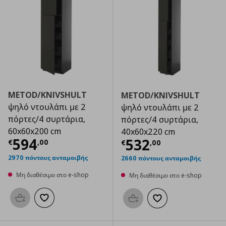
METOD/KNIVSHULT
METOD/KNIVSHULT
ψηλό ντουλάπι με 2
ψηλό ντουλάπι με 2
πόρτες/4 συρτάρια,
πόρτες/4 συρτάρια,
60x60x200 cm
40x60x220 cm
Τρέχουσα τιμή
€ 594,00
594
Τρέχουσα τιμ
532
€
,
00
€
,
00
2970 πόντους ανταμοιβής
2660 πόντους ανταμοιβής
Μη διαθέσιμο στο e-shop
Μη διαθέσιμο στο e-shop
Προσθήκη στο καλάθι
Προσθήκη στα αγαπημένα
Προσθήκη στο καλάθι
Προσθήκη στα αγαπημ