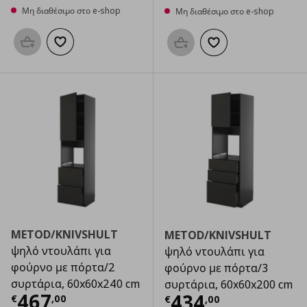
Μη διαθέσιμο στο e-shop
Μη διαθέσιμο στο e-shop
Προσθήκη στο καλάθι
Προσθήκη στα αγαπημένα
Προσθήκη στο καλάθι
Προσθήκη στα αγαπημ
METOD/KNIVSHULT
METOD/KNIVSHULT
ψηλό ντουλάπι για
ψηλό ντουλάπι για
φούρνο με πόρτα/2
φούρνο με πόρτα/3
συρτάρια, 60x60x240 cm
συρτάρια, 60x60x200 cm
Τρέχουσα τιμή
€ 467,00
467
Τρέχουσα τιμ
434
€
,
00
€
,
00