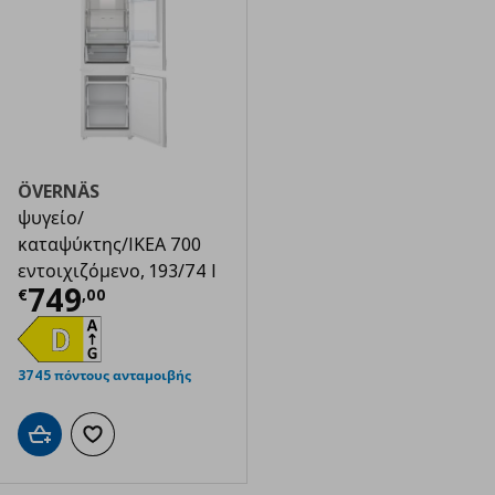
ÖVERNÄS
ψυγείο/
καταψύκτης/IKEA 700
εντοιχιζόμενο, 193/74 l
Τρέχουσα τιμή
€ 749,00
749
€
,
00
3745 πόντους ανταμοιβής
Προσθήκη στο καλάθι
Προσθήκη στα αγαπημένα