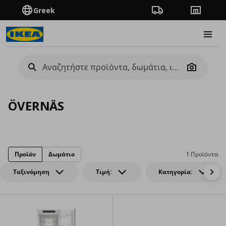
Greek
Πορεία παραγγελίας
Καταστή
Burge
Camera
ÖVERNÄS
Προϊόν
Δωμάτιο
1 Προϊόντα
Ταξινόμηση
Τιμή:
Κατηγορία: