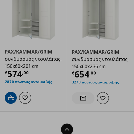
PAX/KAMMAR/GRIM
PAX/KAMMAR/GRIM
συνδυασμός ντουλάπας,
συνδυασμός ντουλάπας,
150x60x201 cm
150x60x236 cm
Τρέχουσα τιμή
€ 574,00
574
Τρέχουσα τιμ
654
€
,
00
€
,
00
2870 πόντους ανταμοιβής
3270 πόντους ανταμοιβής
Προσθήκη στο καλάθι
Προσθήκη στα αγαπημένα
Προσθήκη στα α
Ενημέρωση διαθεσιμότητας
Back To Top