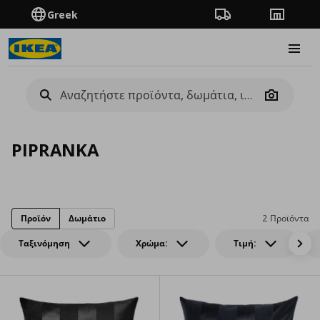
Greek
Πορεία παραγγελίας
Καταστή
Burge
Camera
PIPRANKA
Προϊόν
Δωμάτιο
2 Προϊόντα
Ταξινόμηση
Χρώμα:
Τιμή: