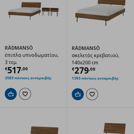
RÅDMANSÖ
RÅDMANSÖ
έπιπλα υπνοδωματίου,
σκελετός κρεβατιού,
3 τεμ.
140x200 cm
Τρέχουσα τιμή
€ 517,00
517
Τρέχουσα τιμ
279
€
,
00
€
,
00
2585 πόντους ανταμοιβής
1395 πόντους ανταμοιβής
Προσθήκη στο καλάθι
Προσθήκη στα αγαπημένα
Προσθήκη στο καλάθι
Προσθήκη στα αγαπημ