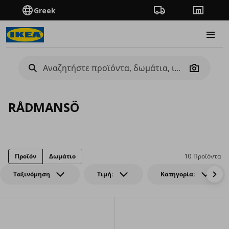
Greek
Πορεία παραγγελίας
Καταστή
Burge
Camera
RÅDMANSÖ
Προϊόν
Δωμάτιο
10 Προϊόντα
Ταξινόμηση
Τιμή:
Κατηγορία: