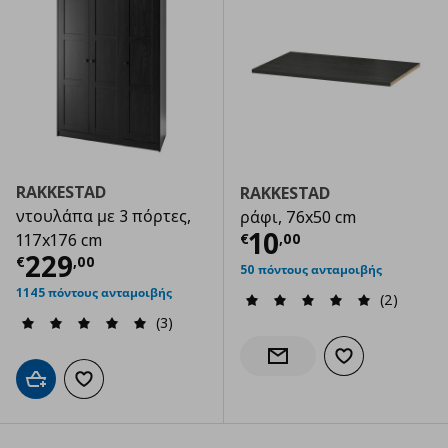
RAKKESTAD
RAKKESTAD
ντουλάπα με 3 πόρτες,
ράφι, 76x50 cm
Τρέχουσα τιμ
10
€
,
00
117x176 cm
Τρέχουσα τιμή
€ 229,00
229
€
,
00
50 πόντους ανταμοιβής
1145 πόντους ανταμοιβής
(2)
(3)
Προσθήκη στα α
Ενημέρωση διαθεσιμότητας
Προσθήκη στο καλάθι
Προσθήκη στα αγαπημένα