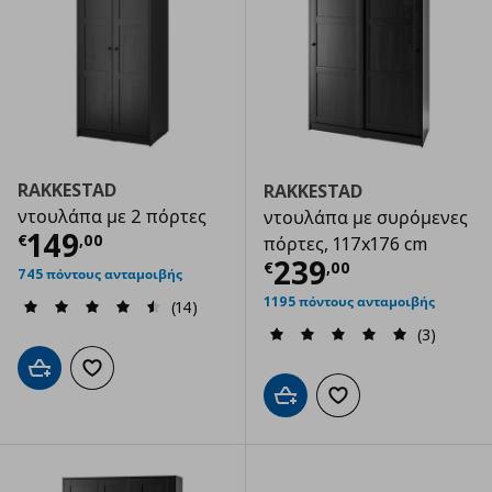
RAKKESTAD
RAKKESTAD
ντουλάπα με 2 πόρτες
ντουλάπα με συρόμενες
Τρέχουσα τιμή
€ 149,00
149
€
,
00
πόρτες, 117x176 cm
Τρέχουσα τιμ
239
€
,
00
745 πόντους ανταμοιβής
1195 πόντους ανταμοιβής
(14)
(3)
Προσθήκη στο καλάθι
Προσθήκη στα αγαπημένα
Προσθήκη στο καλάθι
Προσθήκη στα αγαπημ