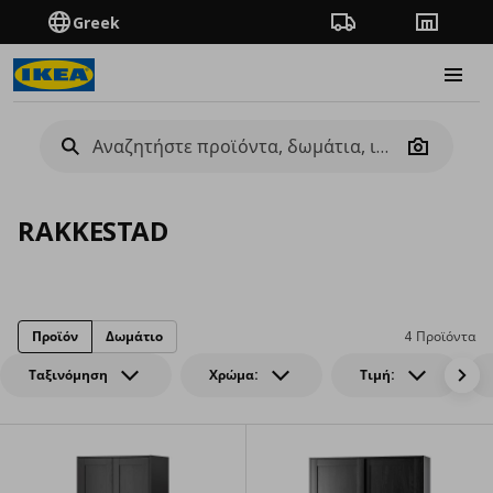
Greek
Πορεία παραγγελίας
Καταστή
Burge
Camera
RAKKESTAD
Προϊόν
Δωμάτιο
4 Προϊόντα
Ταξινόμηση
Χρώμα:
Τιμή: