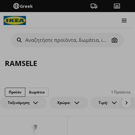
Greek
Πορεία παραγγελίας
Καταστή
Burge
Camera
RAMSELE
Προϊόν
Δωμάτιο
1 Προϊόντα
Ταξινόμηση
Χρώμα:
Τιμή: