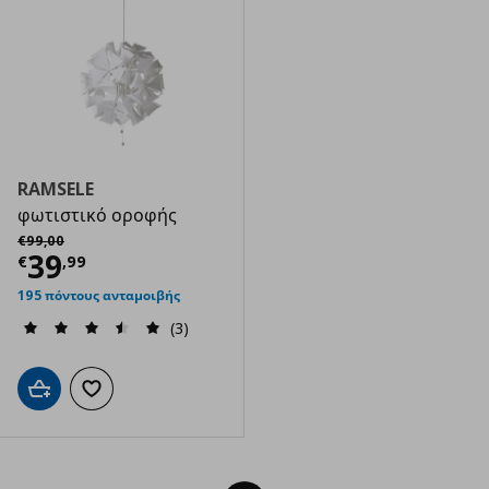
RAMSELE
φωτιστικό οροφής
Αρχική τιμή
€ 99,00
€
99
,
00
Τρέχουσα τιμή
€ 39,99
39
€
,
99
195 πόντους ανταμοιβής
(3)
Προσθήκη στο καλάθι
Προσθήκη στα αγαπημένα