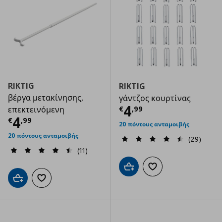
RIKTIG
RIKTIG
βέργα μετακίνησης,
γάντζος κουρτίνας
Τρέχουσα τιμ
4
€
,
99
επεκτεινόμενη
Τρέχουσα τιμή
€ 4,99
4
€
,
99
20 πόντους ανταμοιβής
20 πόντους ανταμοιβής
(29)
(11)
Προσθήκη στο καλάθι
Προσθήκη στα αγαπημ
Προσθήκη στο καλάθι
Προσθήκη στα αγαπημένα