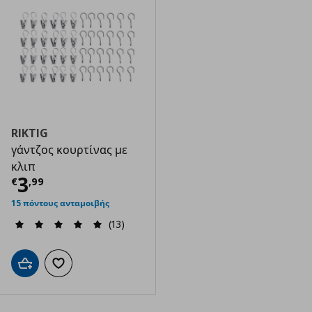
RIKTIG
γάντζος κουρτίνας με
κλιπ
Τρέχουσα τιμή
€ 3,99
3
€
,
99
15 πόντους ανταμοιβής
(13)
Προσθήκη στο καλάθι
Προσθήκη στα αγαπημένα