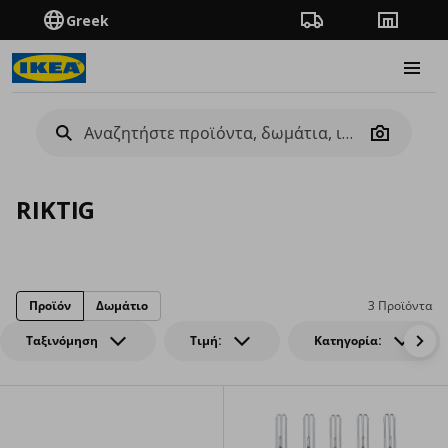
Greek
Πορεία παραγγελίας
Καταστή
Burge
Camera
RIKTIG
Προϊόν
Δωμάτιο
3 Προϊόντα
Ταξινόμηση
Τιμή:
Κατηγορία: