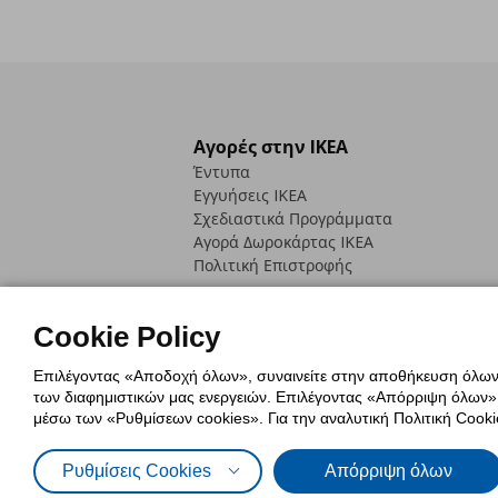
Αγορές στην IKEA
Έντυπα
Εγγυήσεις IKEA
Σχεδιαστικά Προγράμματα
Αγορά Δωρoκάρτας IKEA
Πολιτική Επιστροφής
Cookie Policy
Επιλέγοντας «Αποδοχή όλων», συναινείτε στην αποθήκευση όλων τ
των διαφημιστικών μας ενεργειών. Επιλέγοντας «Απόρριψη όλων», α
Πολιτική Cookies
Δήλωση ψηφιακή
μέσω των «Ρυθμίσεων cookies». Για την αναλυτική Πολιτική Cookie
Πολιτική Προσωπικών Δεδομένων γ
Ρυθμίσεις Cookies
Απόρριψη όλων