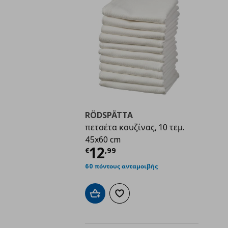
RÖDSPÄTTA
πετσέτα κουζίνας, 10 τεμ.
45x60 cm
Τρέχουσα τιμή
€ 12,
12
€
,
99
60 πόντους ανταμοιβής
Προσθήκη στο καλάθι
Προσθήκη στα αγαπημένα