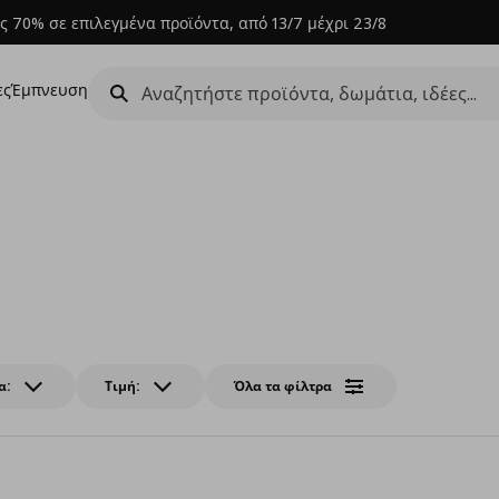
ς 70% σε επιλεγμένα προϊόντα, από 13/7 μέχρι 23/8
ες
Έμπνευση
α:
Τιμή:
Όλα τα φίλτρα