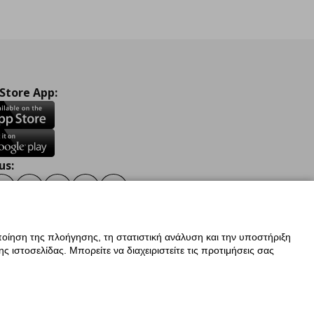
 Store App:
us:
ook
Instagram
TikTok
Youtube
Pinterest
Twitter
οίηση της πλοήγησης, τη στατιστική ανάλυση και την υποστήριξη
 ιστοσελίδας. Μπορείτε να διαχειριστείτε τις προτιμήσεις σας
ν Δεδομένων