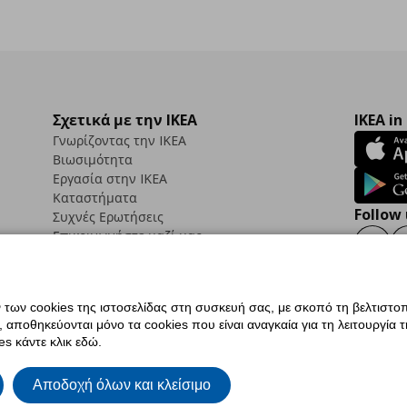
Σχετικά με την IKEA
IKEA in
Γνωρίζοντας την IKEA
Βιωσιμότητα
Εργασία στην IKEA
Καταστήματα
Follow 
Συχνές Ερωτήσεις
Επικοινωνήστε μαζί μας
Faceb
ων cookies της ιστοσελίδας στη συσκευή σας, με σκοπό τη βελτιστοπ
ποθηκεύονται μόνο τα cookies που είναι αναγκαία για τη λειτουργία της
ς προσβασιμότητας
Ρυθμίσεις cookies
Όροι Χρήσης
Γενική Πολιτική Προσωπικώ
s κάντε κλικ εδώ.
ια ΙΚΕΑ.gr
Κώδικας Καταναλωτικής Δεοντολογίας
Αποδοχή όλων και κλείσιμο