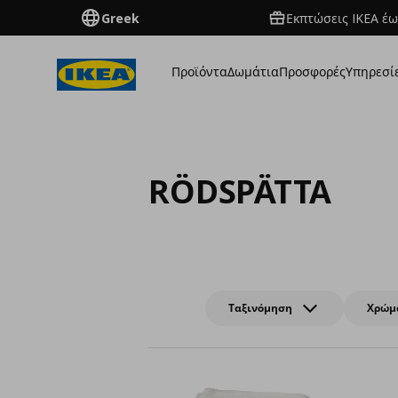
Greek
Εκπτώσεις IKEA έω
Προϊόντα
Δωμάτια
Προσφορές
Υπηρεσί
RÖDSPÄTTA
Ταξινόμηση
Χρώμ