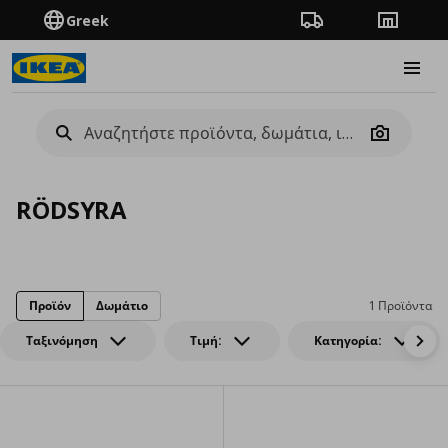
Greek
Πορεία παραγγελίας
Καταστή
Burge
Camera
RÖDSYRA
Προϊόν
Δωμάτιο
1 Προϊόντα
Ταξινόμηση
Τιμή:
Κατηγορία: