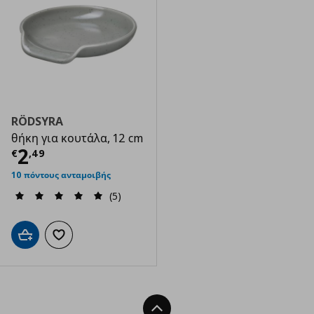
RÖDSYRA
θήκη για κουτάλα, 12 cm
Τρέχουσα τιμή
€ 2,49
2
€
,
49
10 πόντους ανταμοιβής
(5)
Προσθήκη στο καλάθι
Προσθήκη στα αγαπημένα
Back To Top