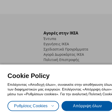
Αγορές στην IKEA
Έντυπα
Εγγυήσεις IKEA
Σχεδιαστικά Προγράμματα
Αγορά Δωρoκάρτας IKEA
Πολιτική Επιστροφής
Cookie Policy
Επιλέγοντας «Αποδοχή όλων», συναινείτε στην αποθήκευση όλων τ
των διαφημιστικών μας ενεργειών. Επιλέγοντας «Απόρριψη όλων», α
Πολιτική Cookies
Δήλωση ψηφιακή
μέσω των «Ρυθμίσεων cookies». Για την αναλυτική Πολιτική Cookie
Πολιτική Προσωπικών Δεδομένων γ
Ρυθμίσεις Cookies
Απόρριψη όλων