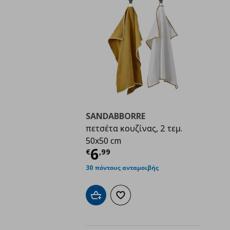
SANDABBORRE
πετσέτα κουζίνας, 2 τεμ.
50x50 cm
Τρέχουσα τιμή
€ 6,9
6
€
,
99
30 πόντους ανταμοιβής
Προσθήκη στο καλάθι
Προσθήκη στα αγαπημένα