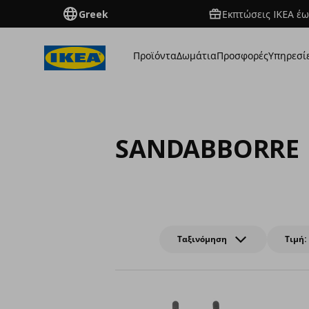
Greek
Εκπτώσεις IKEA έω
Προϊόντα
Δωμάτια
Προσφορές
Υπηρεσί
SANDABBORRE
Ταξινόμηση
Τιμή: