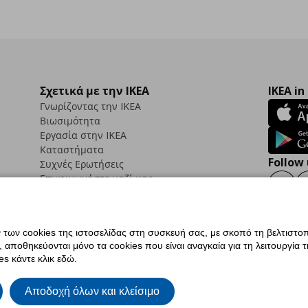
Σχετικά με την IKEA
IKEA in
Γνωρίζοντας την IKEA
Βιωσιμότητα
Εργασία στην IKEA
Καταστήματα
Follow 
Συχνές Ερωτήσεις
Επικοινωνήστε μαζί μας
Faceb
ων cookies της ιστοσελίδας στη συσκευή σας, με σκοπό τη βελτιστοπ
ποθηκεύονται μόνο τα cookies που είναι αναγκαία για τη λειτουργία της
ς προσβασιμότητας
Ρυθμίσεις cookies
Όροι Χρήσης
Γενική Πολιτική Προσωπικώ
s κάντε κλικ εδώ.
ια ΙΚΕΑ.gr
Κώδικας Καταναλωτικής Δεοντολογίας
Αποδοχή όλων και κλείσιμο