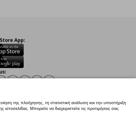
 Store App:
us:
ook
Instagram
TikTok
Youtube
Pinterest
Twitter
οίηση της πλοήγησης, τη στατιστική ανάλυση και την υποστήριξη
 ιστοσελίδας. Μπορείτε να διαχειριστείτε τις προτιμήσεις σας
ν Δεδομένων