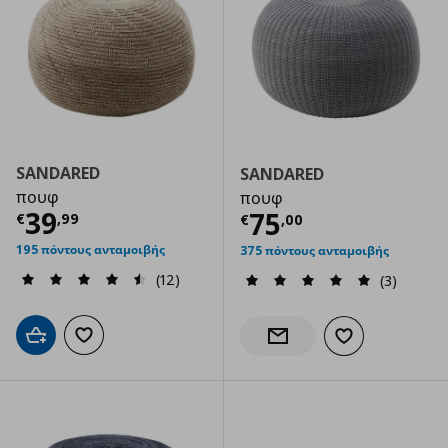
SANDARED
SANDARED
πουφ
πουφ
Τρέχουσα τιμή
€ 39,99
39
Τρέχουσα τιμ
75
€
,
99
€
,
00
195 πόντους ανταμοιβής
375 πόντους ανταμοιβής
(12)
(3)
Προσθήκη στο καλάθι
Προσθήκη στα αγαπημένα
Προσθήκη στα α
Ενημέρωση διαθεσιμότητας