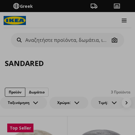
Greek
Πορεία παραγγελίας
Καταστή
Burge
Camera
SANDARED
Προϊόν
Δωμάτιο
3 Προϊόντα
Ταξινόμηση
Χρώμα:
Τιμή:
Top Seller