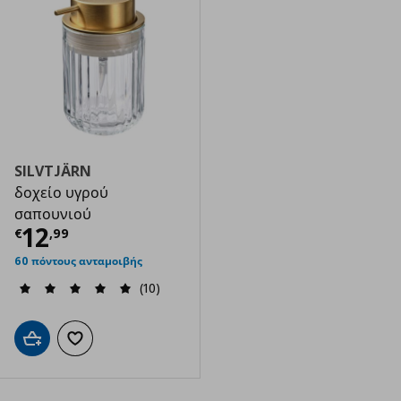
SILVTJÄRN
δοχείο υγρού
σαπουνιού
Τρέχουσα τιμή
€ 12,99
12
€
,
99
60 πόντους ανταμοιβής
(10)
Προσθήκη στο καλάθι
Προσθήκη στα αγαπημένα