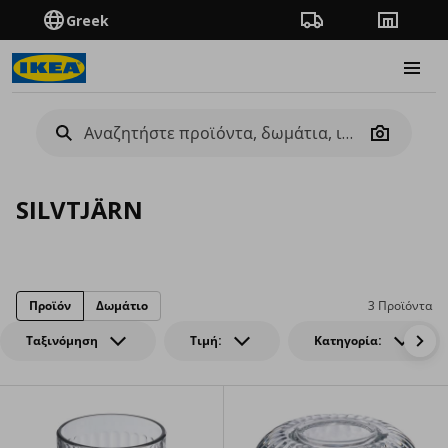
Greek
Πορεία παραγγελίας
Καταστή
Burge
Camera
SILVTJÄRN
Προϊόν
Δωμάτιο
3 Προϊόντα
Ταξινόμηση
Τιμή:
Κατηγορία: