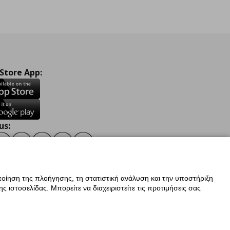
 Store App:
us:
ook
Instagram
TikTok
Youtube
Pinterest
Twitter
οίηση της πλοήγησης, τη στατιστική ανάλυση και την υποστήριξη
 ιστοσελίδας. Μπορείτε να διαχειριστείτε τις προτιμήσεις σας
ν Δεδομένων