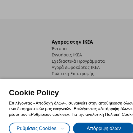
Αγορές στην IKEA
Έντυπα
Εγγυήσεις IKEA
Σχεδιαστικά Προγράμματα
Αγορά Δωρoκάρτας IKEA
Πολιτική Επιστροφής
Cookie Policy
Επιλέγοντας «Αποδοχή όλων», συναινείτε στην αποθήκευση όλων τ
των διαφημιστικών μας ενεργειών. Επιλέγοντας «Απόρριψη όλων», α
Πολιτική Cookies
Δήλωση ψηφιακή
μέσω των «Ρυθμίσεων cookies». Για την αναλυτική Πολιτική Cookie
Πολιτική Προσωπικών Δεδομένων γ
Ρυθμίσεις Cookies
Απόρριψη όλων