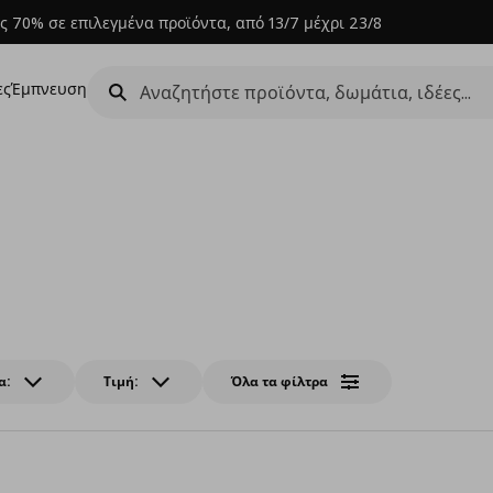
ς 70% σε επιλεγμένα προϊόντα, από 13/7 μέχρι 23/8
ες
Έμπνευση
α:
Τιμή:
Όλα τα φίλτρα