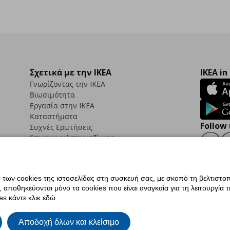
Σχετικά με την IKEA
IKEA in
Γνωρίζοντας την IKEA
Βιωσιμότητα
Εργασία στην IKEA
Καταστήματα
Follow 
Συχνές Ερωτήσεις
Επικοινωνήστε μαζί μας
Faceb
ων cookies της ιστοσελίδας στη συσκευή σας, με σκοπό τη βελτιστοπ
ποθηκεύονται μόνο τα cookies που είναι αναγκαία για τη λειτουργία της
ς προσβασιμότητας
Ρυθμίσεις cookies
Όροι Χρήσης
Γενική Πολιτική Προσωπικώ
s κάντε κλικ εδώ.
ια ΙΚΕΑ.gr
Κώδικας Καταναλωτικής Δεοντολογίας
Αποδοχή όλων και κλείσιμο