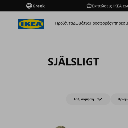
Greek
Εκπτώσεις IKEA έω
Προϊόντα
Δωμάτια
Προσφορές
Υπηρεσί
SJÄLSLIGT
Ταξινόμηση
Χρώμ