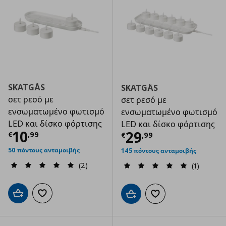
SKATGÅS
SKATGÅS
σετ ρεσό με
σετ ρεσό με
ενσωματωμένο φωτισμό
ενσωματωμένο φωτισμό
LED και δίσκο φόρτισης
LED και δίσκο φόρτισης
Τρέχουσα τιμή
€ 10,99
10
Τρέχουσα τιμ
29
€
,
99
€
,
99
50 πόντους ανταμοιβής
145 πόντους ανταμοιβής
(2)
(1)
Προσθήκη στο καλάθι
Προσθήκη στα αγαπημένα
Προσθήκη στο καλάθι
Προσθήκη στα αγαπημ