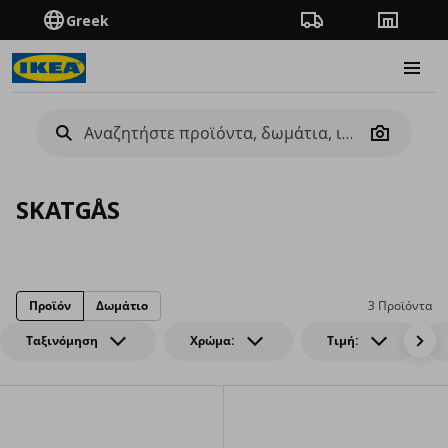
Greek
Πορεία παραγγελίας
Καταστή
Burge
Camera
SKATGÅS
Προϊόν
Δωμάτιο
3 Προϊόντα
Ταξινόμηση
Χρώμα:
Τιμή: