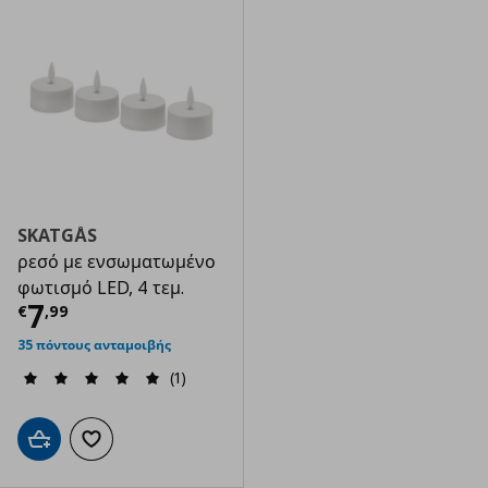
SKATGÅS
ρεσό με ενσωματωμένο
φωτισμό LED, 4 τεμ.
Τρέχουσα τιμή
€ 7,99
7
€
,
99
35 πόντους ανταμοιβής
(1)
Προσθήκη στο καλάθι
Προσθήκη στα αγαπημένα