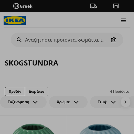
Greek
Πορεία παραγγελίας
Καταστή
Burge
Camera
SKOGSTUNDRA
Προϊόν
Δωμάτιο
4 Προϊόντα
Ταξινόμηση
Χρώμα:
Τιμή: