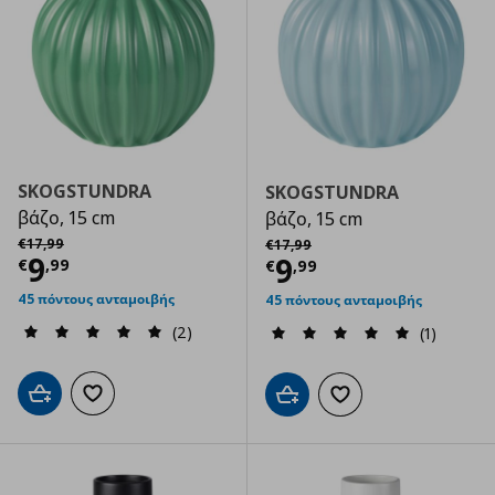
SKOGSTUNDRA
SKOGSTUNDRA
βάζο, 15 cm
βάζο, 15 cm
Αρχική τιμή
€ 17,99
Αρχική τιμή
€ 17,99
€
17
,
99
€
17
,
99
Τρέχουσα τιμή
€ 9,99
9
Τρέχουσα τιμ
9
€
,
99
€
,
99
45 πόντους ανταμοιβής
45 πόντους ανταμοιβής
(2)
(1)
Προσθήκη στο καλάθι
Προσθήκη στα αγαπημένα
Προσθήκη στο καλάθι
Προσθήκη στα αγαπημ