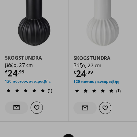
SKOGSTUNDRA
SKOGSTUNDRA
βάζο, 27 cm
βάζο, 27 cm
Τρέχουσα τιμή
€ 24,99
24
Τρέχουσα τιμ
24
€
,
99
€
,
99
120 πόντους ανταμοιβής
120 πόντους ανταμοιβής
(1)
(1)
Προσθήκη στα αγαπημένα
Ενημέρωση διαθεσιμότητας
Προσθήκη στα α
Ενημέρωση διαθεσιμότητας