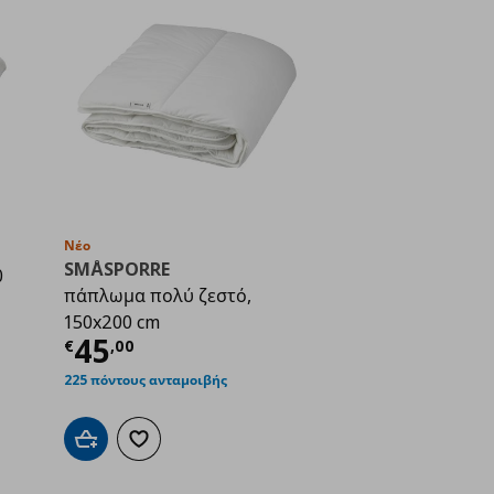
Νέο
SMÅSPORRE
0
πάπλωμα πολύ ζεστό,
ή
€ 24,99
150x200 cm
Τρέχουσα τιμή
€ 45,00
45
€
,
00
225 πόντους ανταμοιβής
ένα
Προσθήκη στο καλάθι
Προσθήκη στα αγαπημένα