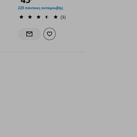
225 πόντους ανταμοιβής
(3)
γαπημένα
Προσθήκη στα αγαπημένα
ς
Ενημέρωση διαθεσιμότητας