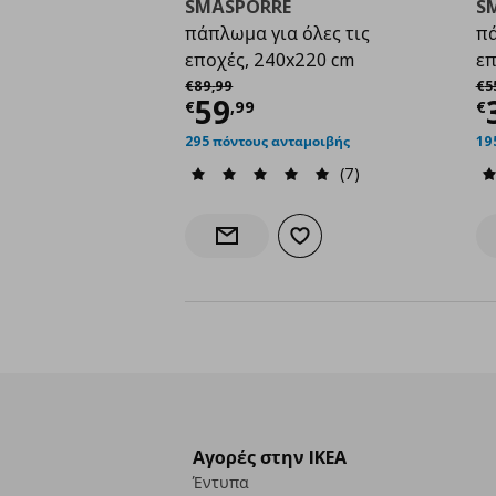
SMÅSPORRE
S
πάπλωμα για όλες τις
πά
εποχές, 240x220 cm
επ
Αρχική τιμή
€ 89,99
Αρ
€
89
,
99
€
5
Τρέχουσα τιμή
€ 59,
Τ
59
€
,
99
€
295 πόντους ανταμοιβής
19
(7)
Προσθήκη στα αγαπημένα
Ενημέρωση διαθεσιμότητας
Αγορές στην IKEA
Έντυπα