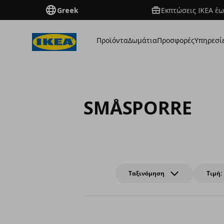
Greek
Εκπτώσεις IKEA έω
Προϊόντα
Δωμάτια
Προσφορές
Υπηρεσί
SMÅSPORRE
Ταξινόμηση
Τιμή: