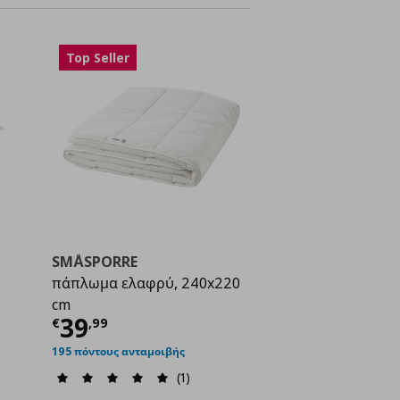
Top Seller
SMÅSPORRE
πάπλωμα ελαφρύ, 240x220
cm
ή
€ 6,99
Τρέχουσα τιμή
€ 39,99
39
€
,
99
195 πόντους ανταμοιβής
(1)