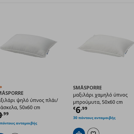
ο
SMÅSPORRE
MÅSPORRE
μαξιλάρι χαμηλό ύπνος
ξιλάρι ψηλό ύπνος πλάι/
μπρούμυτα, 50x60 cm
Τρέχουσα τιμ
άσκελα, 50x60 cm
6
€
,
99
99
ρέχουσα τιμή
€ 9,99
9
,
99
30 πόντους ανταμοιβής
 πόντους ανταμοιβής