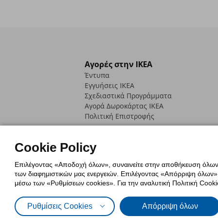
Αγορές στην IKEA
Έντυπα
Εγγυήσεις IKEA
Σχεδιαστικά Προγράμματα
Αγορά Δωρoκάρτας IKEA
Πολιτική Επιστροφής
Cookie Policy
Επιλέγοντας «Αποδοχή όλων», συναινείτε στην αποθήκευση όλων τ
των διαφημιστικών μας ενεργειών. Επιλέγοντας «Απόρριψη όλων», α
Πολιτική Cookies
Δήλωση ψηφιακή
μέσω των «Ρυθμίσεων cookies». Για την αναλυτική Πολιτική Cookie
Πολιτική Προσωπικών Δεδομένων γ
Ρυθμίσεις Cookies
Απόρριψη όλων