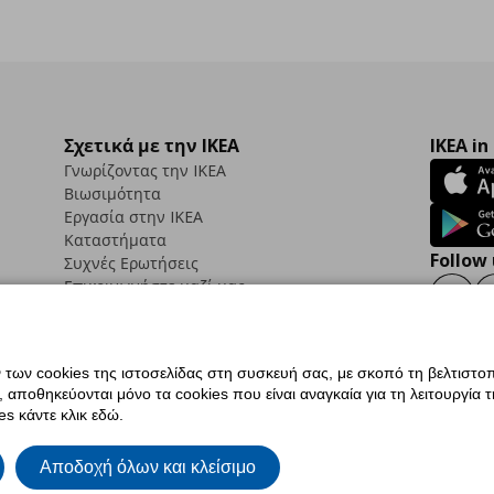
Σχετικά με την IKEA
IKEA in
Γνωρίζοντας την IKEA
Βιωσιμότητα
Εργασία στην IKEA
Καταστήματα
Follow 
Συχνές Ερωτήσεις
Επικοινωνήστε μαζί μας
Faceb
ων cookies της ιστοσελίδας στη συσκευή σας, με σκοπό τη βελτιστοπ
ποθηκεύονται μόνο τα cookies που είναι αναγκαία για τη λειτουργία της
ς προσβασιμότητας
Ρυθμίσεις cookies
Όροι Χρήσης
Γενική Πολιτική Προσωπικώ
s κάντε κλικ εδώ.
ια ΙΚΕΑ.gr
Κώδικας Καταναλωτικής Δεοντολογίας
Αποδοχή όλων και κλείσιμο