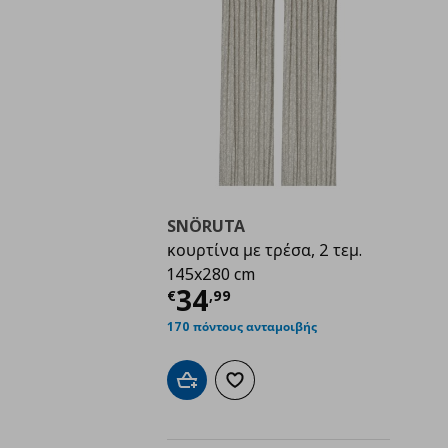
SNÖRUTA
κουρτίνα με τρέσα, 2 τεμ.
145x280 cm
Τρέχουσα τιμή
€ 34,
34
€
,
99
170 πόντους ανταμοιβής
Προσθήκη στο καλάθι
Προσθήκη στα αγαπημένα