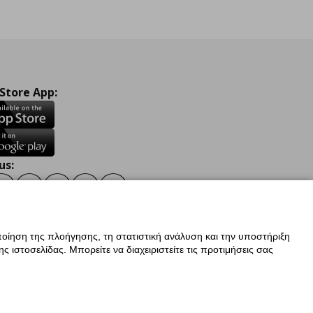
 Store App:
us:
ook
Instagram
TikTok
Youtube
Pinterest
Twitter
οίηση της πλοήγησης, τη στατιστική ανάλυση και την υποστήριξη
 ιστοσελίδας. Μπορείτε να διαχειριστείτε τις προτιμήσεις σας
ν Δεδομένων