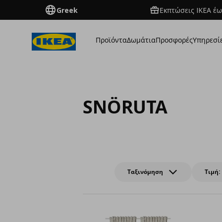
Greek
Εκπτώσεις IKEA έω
Προϊόντα
Δωμάτια
Προσφορές
Υπηρεσί
SNÖRUTA
Ταξινόμηση
Τιμή: