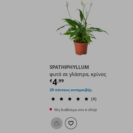
SPATHIPHYLLUM
φυτό σε γλάστρα, κρίνος
Τρέχουσα τιμή
€ 4,9
4
€
,
99
20 πόντους ανταμοιβής
(4)
Μη διαθέσιμο στο e-shop
Προσθήκη στο καλάθι
Προσθήκη στα αγαπημένα