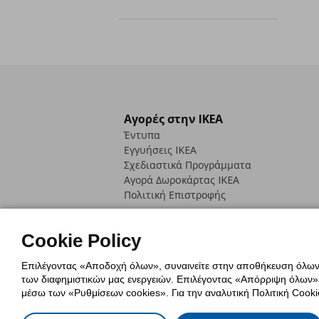
Αγορές στην IKEA
Έντυπα
Εγγυήσεις IKEA
Σχεδιαστικά Προγράμματα
Αγορά Δωρoκάρτας IKEA
Πολιτική Επιστροφής
Cookie Policy
Επιλέγοντας «Αποδοχή όλων», συναινείτε στην αποθήκευση όλων τ
των διαφημιστικών μας ενεργειών. Επιλέγοντας «Απόρριψη όλων», α
Πολιτική Cookies
Δήλωση ψηφιακή
μέσω των «Ρυθμίσεων cookies». Για την αναλυτική Πολιτική Cookie
Πολιτική Προσωπικών Δεδομένων γ