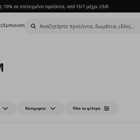
ς 70% σε επιλεγμένα προϊόντα, από 13/7 μέχρι 23/8
ες
Έμπνευση
M
Κατηγορία:
Όλα τα φίλτρα