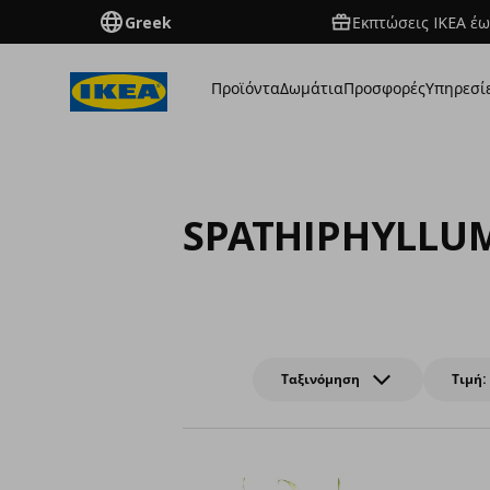
Greek
Εκπτώσεις IKEA έω
Προϊόντα
Δωμάτια
Προσφορές
Υπηρεσί
SPATHIPHYLLU
Ταξινόμηση
Τιμή: