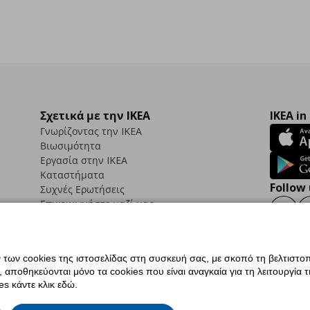
Σχετικά με την IKEA
IKEA in
Γνωρίζοντας την IKEA
Βιωσιμότητα
Εργασία στην IKEA
Καταστήματα
Follow 
Συχνές Ερωτήσεις
Επικοινωνήστε μαζί μας
Faceb
ων cookies της ιστοσελίδας στη συσκευή σας, με σκοπό τη βελτιστοπ
ποθηκεύονται μόνο τα cookies που είναι αναγκαία για τη λειτουργία της
ς προσβασιμότητας
Ρυθμίσεις cookies
Όροι Χρήσης
Γενική Πολιτική Προσωπικώ
s κάντε κλικ εδώ.
ια ΙΚΕΑ.gr
Κώδικας Καταναλωτικής Δεοντολογίας