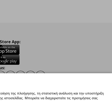
 Store App:
us:
ook
Instagram
TikTok
Youtube
Pinterest
Twitter
οίηση της πλοήγησης, τη στατιστική ανάλυση και την υποστήριξη
 ιστοσελίδας. Μπορείτε να διαχειριστείτε τις προτιμήσεις σας
ν Δεδομένων