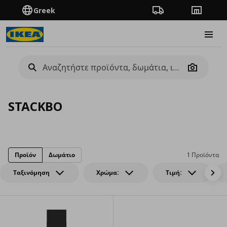
Greek
Πορεία παραγγελίας
Καταστή
Burge
Camera
STACKBO
Προϊόν
Δωμάτιο
1 Προϊόντα
Ταξινόμηση
Χρώμα:
Τιμή: