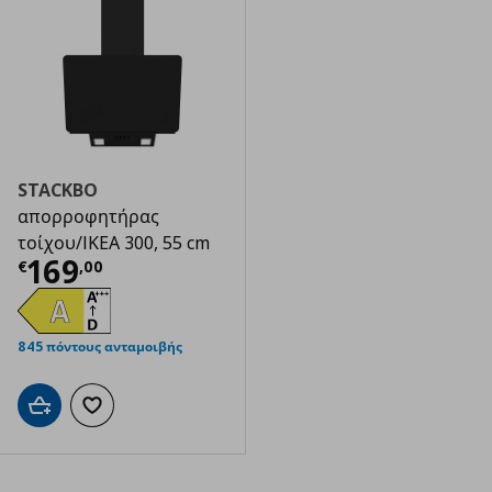
STACKBO
απορροφητήρας
τοίχου/IKEA 300, 55 cm
Τρέχουσα τιμή
€ 169,00
169
€
,
00
845 πόντους ανταμοιβής
Προσθήκη στο καλάθι
Προσθήκη στα αγαπημένα