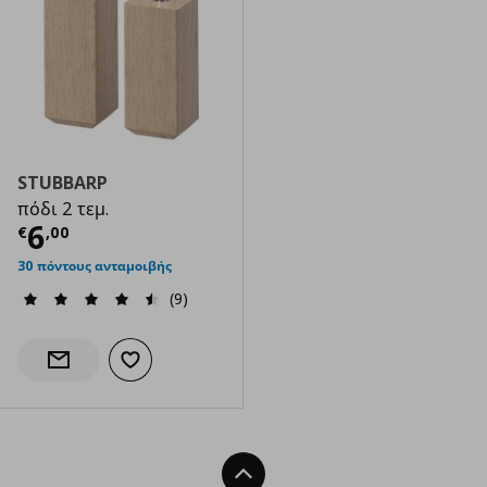
STUBBARP
πόδι 2 τεμ.
Τρέχουσα τιμή
€ 6,00
6
€
,
00
30 πόντους ανταμοιβής
(9)
Προσθήκη στα αγαπημένα
Ενημέρωση διαθεσιμότητας
Back To Top