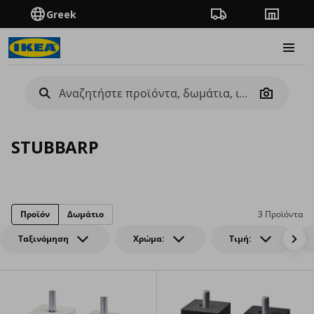
Greek
Πορεία παραγγελίας
Καταστή
Burge
Camera
STUBBARP
Προϊόν
Δωμάτιο
3 Προϊόντα
Ταξινόμηση
Χρώμα:
Τιμή: