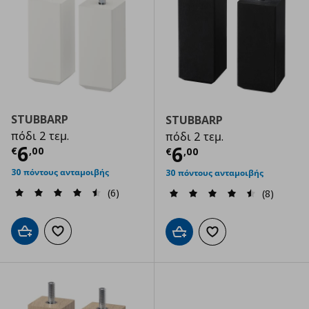
STUBBARP
STUBBARP
πόδι 2 τεμ.
πόδι 2 τεμ.
Τρέχουσα τιμή
€ 6,00
6
Τρέχουσα τιμ
6
€
,
00
€
,
00
30 πόντους ανταμοιβής
30 πόντους ανταμοιβής
(6)
(8)
Προσθήκη στο καλάθι
Προσθήκη στα αγαπημένα
Προσθήκη στο καλάθι
Προσθήκη στα αγαπημ