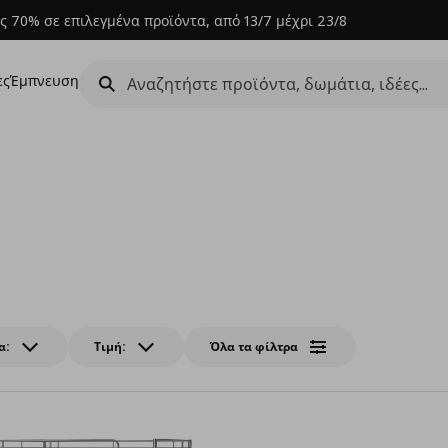
ς 70% σε επιλεγμένα προϊόντα, από 13/7 μέχρι 23/8
ες
Έμπνευση
α:
Τιμή:
Όλα τα φίλτρα