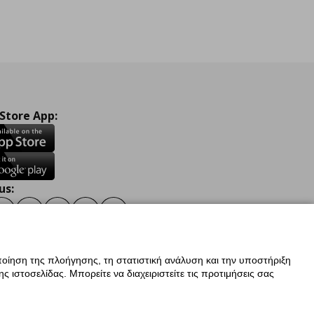
 Store App:
us:
ook
Instagram
TikTok
Youtube
Pinterest
Twitter
οίηση της πλοήγησης, τη στατιστική ανάλυση και την υποστήριξη
 ιστοσελίδας. Μπορείτε να διαχειριστείτε τις προτιμήσεις σας
ν Δεδομένων