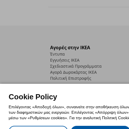
Αγορές στην IKEA
Έντυπα
Εγγυήσεις IKEA
Σχεδιαστικά Προγράμματα
Αγορά Δωρoκάρτας IKEA
Πολιτική Επιστροφής
Cookie Policy
Επιλέγοντας «Αποδοχή όλων», συναινείτε στην αποθήκευση όλων τ
των διαφημιστικών μας ενεργειών. Επιλέγοντας «Απόρριψη όλων», α
Πολιτική Cookies
Δήλωση ψηφιακή
μέσω των «Ρυθμίσεων cookies». Για την αναλυτική Πολιτική Cookie
Πολιτική Προσωπικών Δεδομένων γ