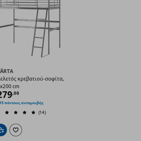
VÄRTA
ελετός κρεβατιού-σοφίτα,
,00
x200 cm
ρέχουσα τιμή
€ 279,00
279
,
00
95 πόντους ανταμοιβής
(14)
Προσθήκη στο καλάθι
Προσθήκη στα αγαπημένα