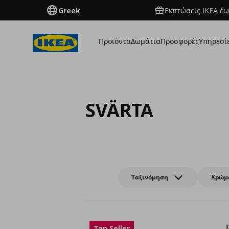
Greek
Εκπτώσεις IKEA έω
Προϊόντα
Δωμάτια
Προσφορές
Υπηρεσί
SVÄRTA
Ταξινόμηση
Χρώμ
Top Seller