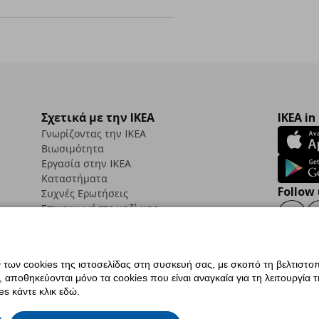
Σχετικά με την IKEA
IKEA in
Γνωρίζοντας την IKEA
Βιωσιμότητα
Εργασία στην IKEA
Καταστήματα
Follow 
Συχνές Ερωτήσεις
Επικοινωνήστε μαζί μας
Faceb
ων cookies της ιστοσελίδας στη συσκευή σας, με σκοπό τη βελτιστοπ
ποθηκεύονται μόνο τα cookies που είναι αναγκαία για τη λειτουργία της
ς προσβασιμότητας
Ρυθμίσεις cookies
Όροι Χρήσης
Γενική Πολιτική Προσωπικώ
s κάντε κλικ εδώ.
ια ΙΚΕΑ.gr
Κώδικας Καταναλωτικής Δεοντολογίας