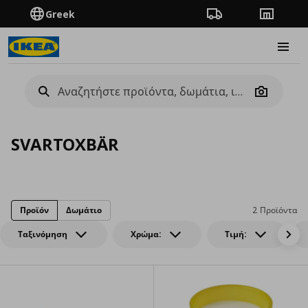
Greek
Πορεία παραγγελίας
Καταστή
Burge
Camera
SVARTOXBÄR
Προϊόν
Δωμάτιο
2 Προϊόντα
Ταξινόμηση
Χρώμα:
Τιμή: