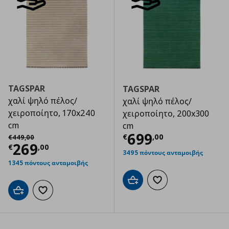
TAGSPAR
TAGSPAR
χαλί ψηλό πέλος/
χαλί ψηλό πέλος/
χειροποίητο, 170x240
χειροποίητο, 200x300
cm
cm
Τρέχουσα τιμ
Αρχική τιμή
€ 449,00
699
€
,
00
€
449
,
00
Τρέχουσα τιμή
€ 269,00
269
€
,
00
3495 πόντους ανταμοιβής
1345 πόντους ανταμοιβής
Προσθήκη στο καλάθι
Προσθήκη στα αγαπημ
Προσθήκη στο καλάθι
Προσθήκη στα αγαπημένα