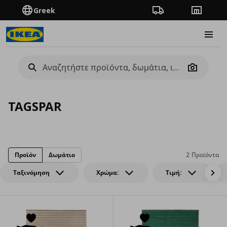
Greek
Πορεία παραγγελίας
Καταστή
Burge
Camera
TAGSPAR
Προϊόν
Δωμάτιο
2 Προϊόντα
Ταξινόμηση
Χρώμα:
Τιμή: