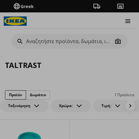
Greek
Πορεία παραγγελίας
Καταστή
Burge
Camera
TALTRAST
Προϊόν
Δωμάτιο
1 Προϊόντα
Ταξινόμηση
Χρώμα:
Τιμή: