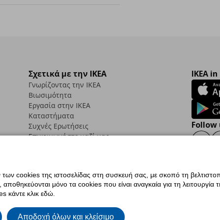
Σχετικά με την IKEA
IKEA in
Γνωρίζοντας την IKEA
Βιωσιμότητα
Εργασία στην IKEA
Καταστήματα
Follow 
Συχνές Ερωτήσεις
Επικοινωνήστε μαζί μας
Faceb
ων cookies της ιστοσελίδας στη συσκευή σας, με σκοπό τη βελτιστοπ
ποθηκεύονται μόνο τα cookies που είναι αναγκαία για τη λειτουργία της
ς προσβασιμότητας
Ρυθμίσεις cookies
Όροι Χρήσης
Γενική Πολιτική Προσωπικώ
s κάντε κλικ εδώ.
ια ΙΚΕΑ.gr
Κώδικας Καταναλωτικής Δεοντολογίας
Αποδοχή όλων και κλείσιμο