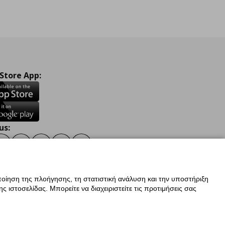
 Store App:
us:
ook
Instagram
TikTok
Youtube
Pinterest
Twitter
οίηση της πλοήγησης, τη στατιστική ανάλυση και την υποστήριξη
 ιστοσελίδας. Μπορείτε να διαχειριστείτε τις προτιμήσεις σας
ν Δεδομένων