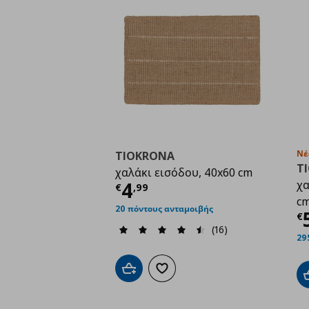
Νέ
TIOKRONA
T
χαλάκι εισόδου, 40x60 cm
Τρέχουσα τιμή
€ 4,9
4
χα
€
,
99
c
20 πόντους ανταμοιβής
Τ
€
(16)
29
Προσθήκη στο καλάθι
Προσθήκη στα αγαπημένα