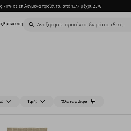
ς 70% σε επιλεγμένα προϊόντα, από 13/7 μέχρι 23/8
ες
Έμπνευση
α:
Τιμή:
Όλα τα φίλτρα