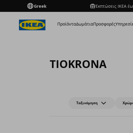
Greek
Εκπτώσεις IKEA έω
Προϊόντα
Δωμάτια
Προσφορές
Υπηρεσί
TIOKRONA
Ταξινόμηση
Χρώμ