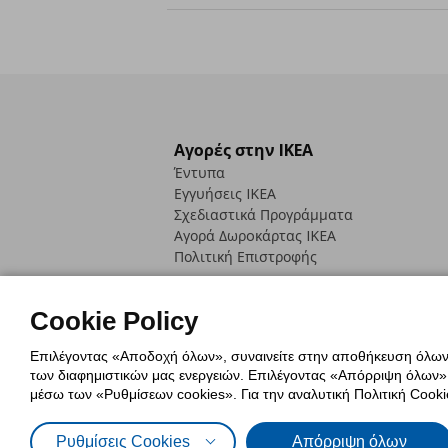
Αγορές στην IKEA
Έντυπα
Εγγυήσεις IKEA
Σχεδιαστικά Προγράμματα
Αγορά Δωρoκάρτας IKEA
Πολιτική Επιστροφής
Cookie Policy
Επιλέγοντας «Αποδοχή όλων», συναινείτε στην αποθήκευση όλων τ
των διαφημιστικών μας ενεργειών. Επιλέγοντας «Απόρριψη όλων», α
Πολιτική Cookies
Δήλωση ψηφιακή
μέσω των «Ρυθμίσεων cookies». Για την αναλυτική Πολιτική Cookie
Πολιτική Προσωπικών Δεδομένων γ
Ρυθμίσεις Cookies
Απόρριψη όλων