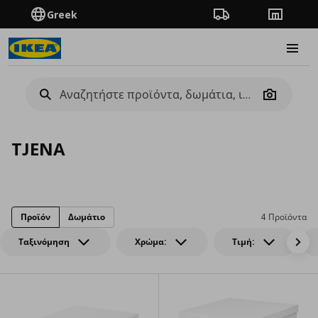
Greek
Πορεία παραγγελίας
Καταστή
Burge
Camera
TJENA
Προϊόν
Δωμάτιο
4 Προϊόντα
Ταξινόμηση
Χρώμα:
Τιμή: