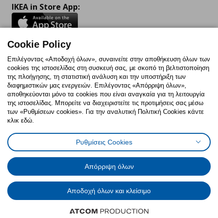
IKEA in Store App:
Cookie Policy
Follow us:
Επιλέγοντας «Αποδοχή όλων», συναινείτε στην αποθήκευση όλων των
cookies της ιστοσελίδας στη συσκευή σας, με σκοπό τη βελτιστοποίηση
Facebook
Instagram
TikTok
Youtube
Pinterest
Twitter
της πλοήγησης, τη στατιστική ανάλυση και την υποστήριξη των
διαφημιστικών μας ενεργειών. Επιλέγοντας «Απόρριψη όλων»,
αποθηκεύονται μόνο τα cookies που είναι αναγκαία για τη λειτουργία
της ιστοσελίδας. Μπορείτε να διαχειριστείτε τις προτιμήσεις σας μέσω
των «Ρυθμίσεων cookies». Για την αναλυτική Πολιτική Cookies κάντε
κλικ εδώ.
Πολιτική Cookies
Δήλωση ψηφιακής προσβασιμότητας
Ρυθμίσεις Cookies
Ρυθμίσεις cookies
Όροι Χρήσης
Γενική Πολιτική Προσωπικών Δεδομένων
Πολιτική Προσωπικών Δεδομένων για ΙΚΕΑ.gr
Απόρριψη όλων
Κώδικας Καταναλωτικής Δεοντολογίας
Αποδοχή όλων και κλείσιμο
© Inter-IKEA Systems B.V. 1999 - 2025