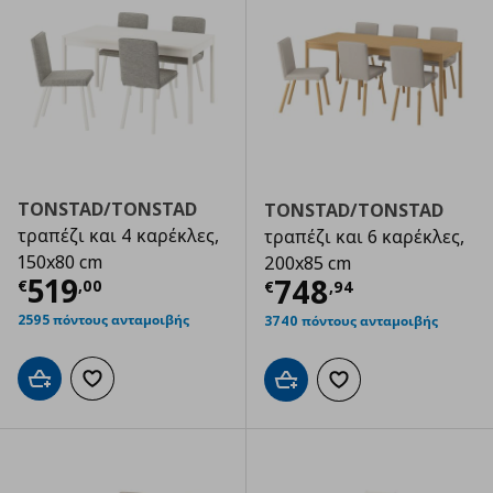
TONSTAD/TONSTAD
TONSTAD/TONSTAD
τραπέζι και 4 καρέκλες,
τραπέζι και 6 καρέκλες,
150x80 cm
200x85 cm
Τρέχουσα τιμή
€ 519,00
519
Τρέχουσα τιμ
748
€
,
00
€
,
94
2595 πόντους ανταμοιβής
3740 πόντους ανταμοιβής
Προσθήκη στο καλάθι
Προσθήκη στα αγαπημένα
Προσθήκη στο καλάθι
Προσθήκη στα αγαπημ