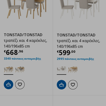
TONSTAD/TONSTAD
TONSTAD/TONSTAD
τραπέζι και 4 καρέκλες,
τραπέζι και 4 καρέκλες,
140/196x85 cm
140/196x85 cm
Τρέχουσα τιμή
€ 668,96
668
Τρέχουσα τιμ
599
€
,
96
€
,
00
3340 πόντους ανταμοιβής
2995 πόντους ανταμοιβής
Προσθήκη στο καλάθι
Προσθήκη στα αγαπημένα
Προσθήκη στο καλάθι
Προσθήκη στα αγαπημ