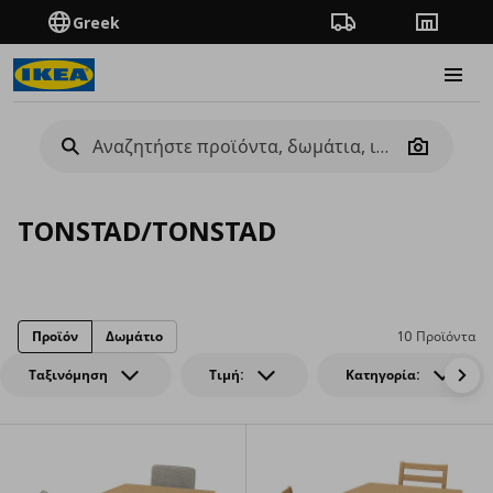
Greek
Πορεία παραγγελίας
Καταστή
Burge
Camera
TONSTAD/TONSTAD
Προϊόν
Δωμάτιο
10 Προϊόντα
Ταξινόμηση
Τιμή:
Κατηγορία: