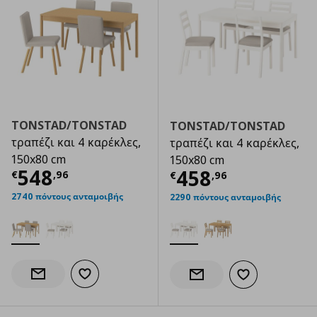
TONSTAD/TONSTAD
TONSTAD/TONSTAD
τραπέζι και 4 καρέκλες,
τραπέζι και 4 καρέκλες,
150x80 cm
150x80 cm
Τρέχουσα τιμή
€ 548,96
548
Τρέχουσα τιμ
458
€
,
96
€
,
96
2740 πόντους ανταμοιβής
2290 πόντους ανταμοιβής
Προσθήκη στα αγαπημένα
Ενημέρωση διαθεσιμότητας
Προσθήκη στα α
Ενημέρωση διαθεσιμότητας