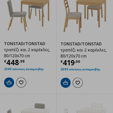
TONSTAD/TONSTAD
TONSTAD/TONSTAD
τραπέζι και 2 καρέκλες,
τραπέζι και 2 καρέκλες,
80/120x70 cm
80/120x70 cm
Τρέχουσα τιμή
€ 448,98
448
Τρέχουσα τιμ
419
€
,
98
€
,
00
2240 πόντους ανταμοιβής
2095 πόντους ανταμοιβής
Προσθήκη στο καλάθι
Προσθήκη στα αγαπημένα
Προσθήκη στο καλάθι
Προσθήκη στα αγαπημ