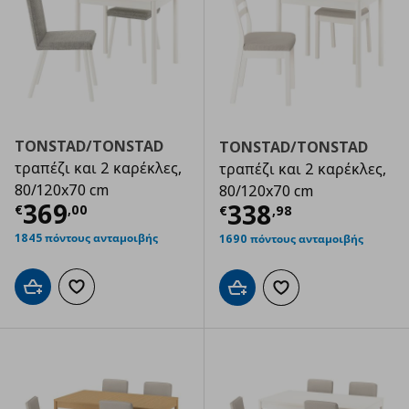
TONSTAD/TONSTAD
TONSTAD/TONSTAD
τραπέζι και 2 καρέκλες,
τραπέζι και 2 καρέκλες,
80/120x70 cm
80/120x70 cm
Τρέχουσα τιμή
€ 369,00
369
Τρέχουσα τιμ
338
€
,
00
€
,
98
1845 πόντους ανταμοιβής
1690 πόντους ανταμοιβής
Προσθήκη στο καλάθι
Προσθήκη στα αγαπημένα
Προσθήκη στο καλάθι
Προσθήκη στα αγαπημ