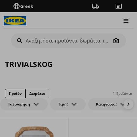
Greek
Πορεία παραγγελίας
Καταστή
Burge
Camera
TRIVIALSKOG
Προϊόν
Δωμάτιο
1 Προϊόντα
Ταξινόμηση
Τιμή:
Κατηγορία: