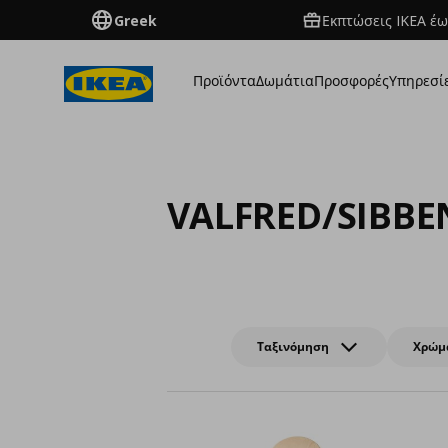
Greek
Εκπτώσεις IKEA έω
Προϊόντα
Δωμάτια
Προσφορές
Υπηρεσί
VALFRED/SIBBE
Ταξινόμηση
Χρώμ