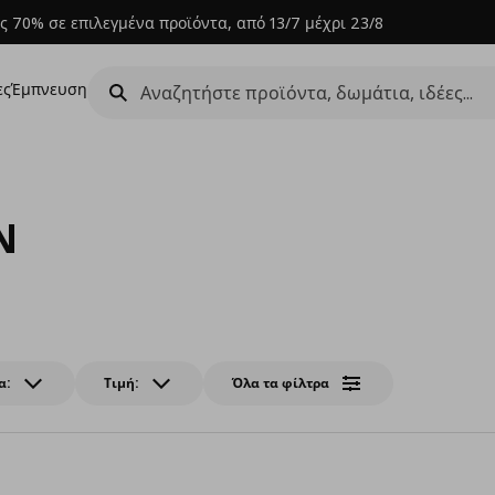
ς 70% σε επιλεγμένα προϊόντα, από 13/7 μέχρι 23/8
ες
Έμπνευση
N
α:
Τιμή:
Όλα τα φίλτρα