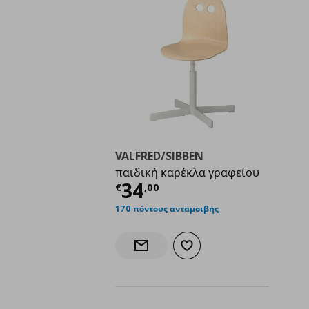
VALFRED/SIBBEN
παιδική καρέκλα γραφείου
Τρέχουσα τιμή
€ 34,
34
€
,
00
170 πόντους ανταμοιβής
Προσθήκη στα αγαπημένα
Ενημέρωση διαθεσιμότητας