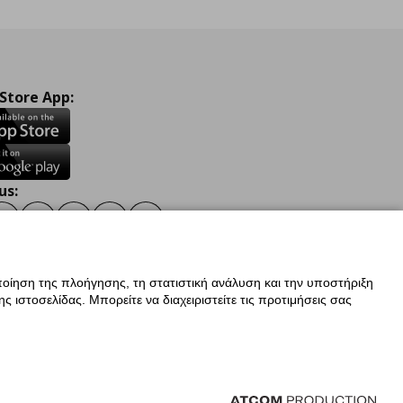
 Store App:
us:
ook
Instagram
TikTok
Youtube
Pinterest
Twitter
οίηση της πλοήγησης, τη στατιστική ανάλυση και την υποστήριξη
 ιστοσελίδας. Μπορείτε να διαχειριστείτε τις προτιμήσεις σας
ν Δεδομένων