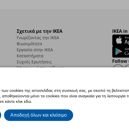
Σχετικά με την IKEA
IKEA in
Γνωρίζοντας την IKEA
Βιωσιμότητα
Εργασία στην IKEA
Καταστήματα
Follow 
Συχνές Ερωτήσεις
Επικοινωνήστε μαζί μας
Faceb
ων cookies της ιστοσελίδας στη συσκευή σας, με σκοπό τη βελτιστοπ
ποθηκεύονται μόνο τα cookies που είναι αναγκαία για τη λειτουργία της
ς προσβασιμότητας
Ρυθμίσεις cookies
Όροι Χρήσης
Γενική Πολιτική Προσωπικώ
s κάντε κλικ εδώ.
ια ΙΚΕΑ.gr
Κώδικας Καταναλωτικής Δεοντολογίας
Αποδοχή όλων και κλείσιμο