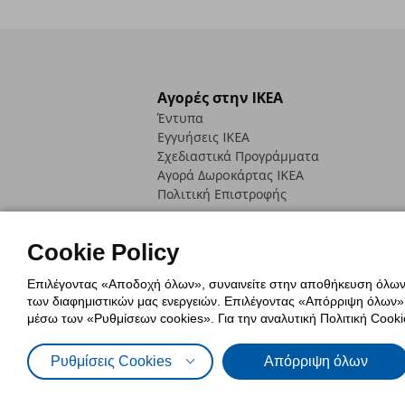
Αγορές στην IKEA
Έντυπα
Εγγυήσεις IKEA
Σχεδιαστικά Προγράμματα
Αγορά Δωρoκάρτας IKEA
Πολιτική Επιστροφής
Cookie Policy
Επιλέγοντας «Αποδοχή όλων», συναινείτε στην αποθήκευση όλων τ
των διαφημιστικών μας ενεργειών. Επιλέγοντας «Απόρριψη όλων», α
Πολιτική Cookies
Δήλωση ψηφιακή
μέσω των «Ρυθμίσεων cookies». Για την αναλυτική Πολιτική Cookie
Πολιτική Προσωπικών Δεδομένων γ
Ρυθμίσεις Cookies
Απόρριψη όλων
© Inter-IKEA Systems B.V. 1999 - 2025